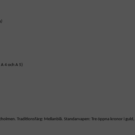
m)
 A 4 och A 5)
holmen. Traditionsfärg: Mellanblå. Standarvapen: Tre öppna kronor i guld, 