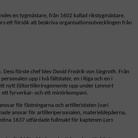
ämndes en tygmästare, från 1602 kallad rikstygmästare.
görs ett försök att beskriva organisationsutvecklingen från
p. Dess förste chef blev
David Fredrik von Siegroth
. Från
personalen upp i två fältstater, en i Riga och en i
ett nytt
fältartilleriregemente
upp under
Lennart
 ett fyrverkar- och ett minörkompani.
ansvar för fästningarna och artilleristaten (vari
hade ansvar för artilleripersonalen, materieldepåerna,
Kristina 1637 utfärdade fullmakt för kaptenen
Lars