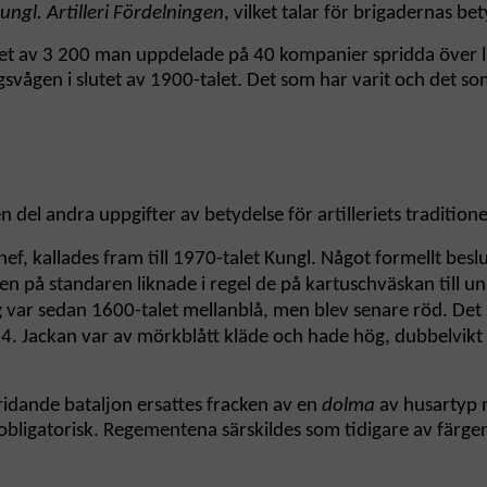
ungl. Artilleri Fördelningen
, vilket talar för brigadernas b
 det av 3 200 man uppdelade på 40 kompanier spridda över 
gsvågen i slutet av 1900-talet. Det som har varit och det so
 del andra uppgifter av betydelse för artilleriets traditione
f, kallades fram till 1970-talet Kungl. Något formellt besl
nen på standaren liknade i regel de på kartuschväskan til
färg var sedan 1600-talet mellanblå, men blev senare röd. Det
4. Jackan var av mörkblått kläde och hade hög, dubbelvikt s
 ridande bataljon ersattes fracken av en
dolma
av husartyp 
bligatorisk. Regementena särskildes som tidigare av färgen 