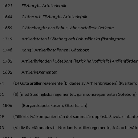
1621 Elfzborghs Artolleriefolk
1644 Giöthe och Elfzborghs Artolleriefolk
1689 Giötheborghz och Bohus Lähns Artollerie Betiente
1719 Artilleristaten i Göteborg och Bohuslänska fästningarne
1748 Kongl. Artilleribataljonen i Göteborg
1782 Artilleribrigaden i Göteborg (ingick halvofficiellt i Artillerifördel
1682 Artilleriregementet
4 (D) Göta artilleriregemente (bildades av Artilleribrigaden) (Kvarterfö
01 (S) (med Stedingkska regementet, garnisonsregemente i Göteborg)
1806 (Borgerskapets kasern, Otterhällan)
9 (Tillförts två kompanier från det samma år upplösta Savolax infanterire
3 (V. div överlämnades till Norrlands artilleriregemente, A 4, och två komp