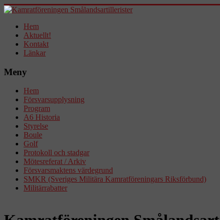
Hem
Aktuellt!
Kontakt
Länkar
Meny
Hem
Försvarsupplysning
Program
A6 Historia
Styrelse
Boule
Golf
Protokoll och stadgar
Mötesreferat / Arkiv
Försvarsmaktens värdegrund
SMKR (Sveriges Militära Kamratföreningars Riksförbund)
Militärrabatter
Kamratföreningen Smålandsartil