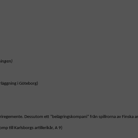
ningen)
rläggning i Göteborg)
gemente. Dessutom ett ”belägringskompani” från spillrorna av Finska artil
 till Karlsborgs artillerikår, A 9)