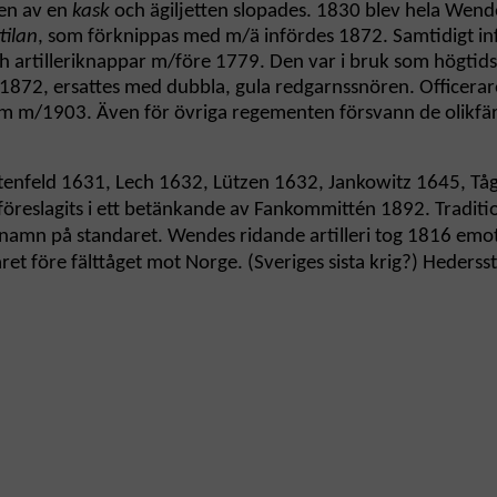
ten av en
kask
och ägiljetten slopades. 1830 blev hela Wend
tilan
, som förknippas med m/ä infördes 1872. Samtidigt in
ch artilleriknappar m/före 1779. Den var i bruk som högti
1872, ersattes med dubbla, gula redgarnssnören. Officerare
form m/1903. Även för övriga regementen försvann de oli
tenfeld 1631, Lech 1632, Lützen 1632, Jankowitz 1645, Tå
öreslagits i ett betänkande av Fankommittén 1892. Tradit
gernamn på standaret. Wendes ridande artilleri tog 1816 e
et före fälttåget mot Norge. (Sveriges sista krig?) Heders