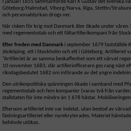
I januari 1655 sammanförde Karl X Gustav det svenska väldet
Göteborg/Halmstad, Viborg/Narva, Riga, Stettin/Stralsund 
och personalstyrkan drogs ner.
När risken för krig mot Danmark åter ökade under våren 167
med regementsstab och ett fältartillerikompani från Stoc
Efter freden med Danmark
i september 1679 fastställde Ka
Jönköping, ett i Stockholm och ett i Göteborg. Artilleriet v
”Artilleriet är av samma beskaffenhet som ett värvat regem
10 november 1683, där artilleriofficerare ges rang näst ef
riksdagsbeslutet 1682 om införande av det yngre indelnin
Den utrikespolitiska spänningen ökade i samband med Pfa
regementsstab och fem kompanier (varav två från vardera
stallstaten för inte mindre än 1 678 hästar. Mobilisering
Eftersom artilleriet inte var indelat, utan bestod av värvad
fästningsartilleriet eller nyrekryterades. Materiel hämtade
behövde utökas.