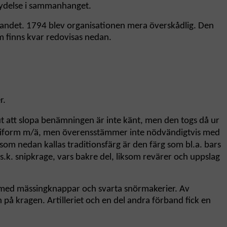
etydelse i sammanhanget.
landet. 1794 blev organisationen mera överskådlig. Den
m finns kvar redovisas nedan.
r.
ut att slopa benämningen är inte känt, men den togs då ur
l uniform m/ä, men överensstämmer inte nödvändigtvis med
 som nedan kallas traditionsfärg är den färg som bl.a. bars
.k. snipkrage, vars bakre del, liksom revärer och uppslag
med mässingknappar och svarta snörmakerier. Av
på kragen. Artilleriet och en del andra förband fick en