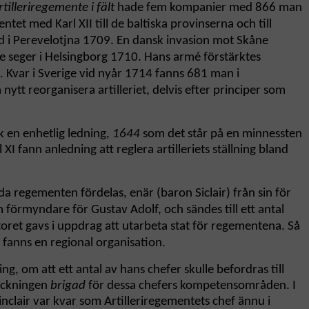
tilleriregemente i fält
hade fem kompanier med 866 man
tet med Karl XII till de baltiska provinserna och till
rad i Perevelotjna 1709. En dansk invasion mot Skåne
 seger i Helsingborg 1710. Hans armé förstärktes
3. Kvar i Sverige vid nyår 1714 fanns 681 man i
nytt reorganisera artilleriet, delvis efter principer som
ck en enhetlig ledning,
1644
som det står på en minnessten
 XI fann anledning att reglera artilleriets ställning bland
da regementen fördelas, enär (baron Siclair) från sin för
m förmyndare för Gustav Adolf, och sändes till ett antal
oret gavs i uppdrag att utarbeta stat för regementena. Så
 fanns en regional organisation.
g, om att ett antal av hans chefer skulle befordras till
teckningen
brigad
för dessa chefers kompetensområden. I
nclair var kvar som Artilleriregementets chef ännu i