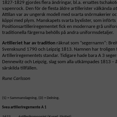
1827-1829 gjordes flera ändringar, bl.a. ersattes tschako
vapenrock. Den för de flesta äldre artillerister välkända
at
Attilan var av ungersk modell med svarta snörmakerier o
käppi
med plym. Manskapets svarta byxlister, som införts 
Positionsartilleriregementet fick en modernare grå uni
traditionella färgerna behölls på andra uniformsdetaljer.
Artilleriet
har av tradition
räknat som ”segernamn”: Brei
Svensksund 1790 och Leipzig 1813. Namnen har troligen f
Artilleriregementets standar. Tidigare hade bara A 3 se
Dennewitz och Leipzig, slag som alla utkämpades 1813 – år
särskilda tillfällen.
Rune Carlsson
(S) = Sammanslagning, (D) = Delning.
Svea artilleriregemente A 1
1623 Artillerikompaniet (Kungl. Slottet)