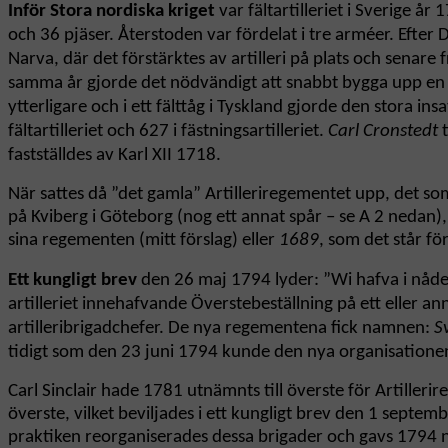
Inför Stora nordiska kriget
var fältartilleriet i Sverige å
och 36 pjäser. Återstoden var fördelat i tre arméer. Efter D
Narva, där det förstärktes av artilleri på plats och senar
samma år gjorde det nödvändigt att snabbt bygga upp en 
ytterligare och i ett fälttåg i Tyskland gjorde den stora 
fältartilleriet och 627 i fästningsartilleriet.
Carl Cronstedt
t
fastställdes av Karl XII 1718.
När sattes då ”det gamla” Artilleriregementet upp, det so
på Kviberg i Göteborg (nog ett annat spår – se A 2 nedan)
sina regementen (mitt förslag) eller
1689
, som det står fö
Ett kungligt brev
den 26 maj 1794 lyder: ”Wi hafva i nåder 
artilleriet innehafvande Överstebeställning på ett eller an
artilleribrigadchefer. De nya regementena fick namnen:
S
tidigt som den 23 juni 1794 kunde den nya organisationen 
Carl Sinclair hade 1781 utnämnts till överste för Artilleri
överste, vilket beviljades i ett kungligt brev den 1 septe
praktiken reorganiserades dessa brigader och gavs 1794 na