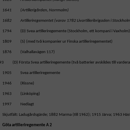
1641 (Artillerigården, Norrmalm)
1682 Artilleriregementet (varav 1782 Livartilleribrigaden i Stockhol
1794 (D) Svea artilleriregemente (Stockholm, ett kompani i Vaxholm)
1809 (S) (med två kompanier ur Finska artilleriregementet)
1876 (Valhallavägen 117)
3 (D) Första Svea artilleriregemente (två batterier avskildes till vardera
1905 Svea artilleriregemente
1946 (Rissne)
1963 (Linköping)
1997 Nedlagt
Skjutfält: Ladugårdsgärde; 1882 Marma (till 1962); 1915 Järva; 1963 Häst
Göta artilleriregemente A 2