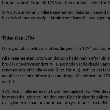
början av året. Fram till 1795 var han nominellt chef för
K
1792, två år innan artilleriregementet ”delades”, bestod
blev också mer varaktig – åtminstone fram till nedläggnin
Tiden från 1794
I bifogad tablå redovisas utvecklingen från 1794 och här en
Alla regementen,
utom en del som hade namn efter sin che
bruk i Försvarsväsendets rulla. De nedan redovisade vap
regementets officiella vapen (t.ex. för A 3). Artilleriets 
av officerare på uniformsjackans krage till uniform m/179
var blå.
1815 fick artilleriet en blå frack med ägiljett. För Wendes
kostnadsskäl gjordes inte den egentligen ingående pälsen o
ny, cylinderformad huvudbonad av rysk modell,
tschakå.