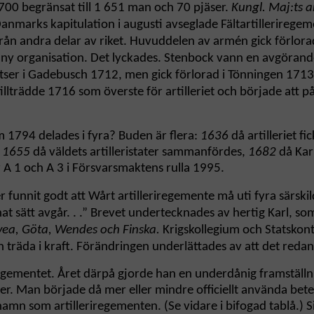
r 1700 begränsat till 1 651 man och 70 pjäser.
Kungl. Maj:ts ar
anmarks kapitulation i augusti avseglade Fältartilleriregemen
e från andra delar av riket. Huvuddelen av armén gick förlo
ny organisation. Det lyckades. Stenbock vann en avgörande
insatser i Gadebusch 1712, men gick förlorad i Tönningen 171
illträdde 1716 som överste för artilleriet och började att på 
m 1794 delades i fyra? Buden är flera:
1636
då artilleriet fi
,
1655
då väldets artilleristater sammanfördes,
1682
då Karl
r A 1 och A 3 i Försvarsmaktens rulla 1995.
funnit godt att Wårt artilleriregemente må uti fyra särskil
nat sätt avgår. . .” Brevet undertecknades av hertig Karl, so
vea, Göta, Wendes och Finska.
Krigskollegium och Statskont
träda i kraft. Förändringen underlättades av att det redan
regementet. Året därpå gjorde han en underdånig framställnin
mber. Man började då mer eller mindre officiellt använda be
mn som artilleriregementen. (Se vidare i bifogad tablå.) Si