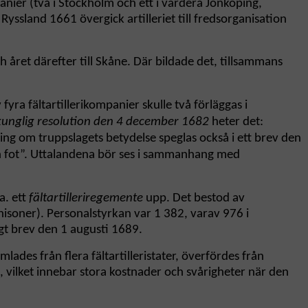
ier (två i Stockholm och ett i vardera Jönköping,
ssland 1661 övergick artilleriet till fredsorganisation
 året därefter till Skåne. Där bildade det, tillsammans
yra fältartillerikompanier skulle två förläggas i
kunglig resolution den 4 december 1682
heter det:
ning om truppslagets betydelse speglas också i ett brev den
 och fot”. Uttalandena bör ses i sammanhang med
 a. ett
fältartilleriregemente
upp. Det bestod av
isoner). Personalstyrkan var 1 382, varav 976 i
igt brev den 1 augusti 1689.
lades från flera fältartilleristater, överfördes från
d, vilket innebar stora kostnader och svårigheter när den