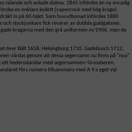
es ridande och anlade dolma. 1845 infördes en ny enradig
fördes en enklare
kollett
(vapenrock med hög krage).
dsdräkt in på 60-talet. Som huvudbonad infördes 1880
 och styckjunkare fick revärer av dubbla guldgaloner.
kfärgade kragarna med den grå uniformen m/1906, men de
get över Bält 1658, Helsingborg 1710, Gadebusch 1712,
ionen vårdas genom att dessa segernamn nu finns på ”nya”
mot ett hedersstandar med segernamnen: Grossberen,
standaret förs numera tillsammans med A 9:s eget vid