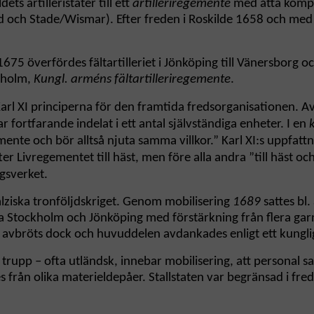
s artilleristater till ett
artilleriregemente
med åtta kompan
och Stade/Wismar). Efter freden i Roskilde 1658 och med Ry
5 överfördes fältartilleriet i Jönköping till Vänersborg och
kholm,
Kungl. arméns fältartilleriregemente
.
rl XI principerna för den framtida fredsorganisationen. Av f
ar fortfarande indelat i ett antal självständiga enheter. I en
ente och bör alltså njuta samma villkor.” Karl XI:s uppfatt
ter Livregementet till häst, men före alla andra ”till häst
gsverket.
lziska tronföljdskriget. Genom mobilisering
1689
sattes bl.
 Stockholm och Jönköping med förstärkning från flera garn
en avbröts dock och huvuddelen avdankades enligt ett kungl
 trupp – ofta utländsk, innebar mobilisering, att personal sam
s från olika materieldepåer. Stallstaten var begränsad i fre