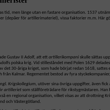
asas tid, men länge utan en fastare organisation. 1537 utn
ier (depåer för artillerimateriel), vissa faktorier m.m. Här 
e Gustav II Adolf, att ett
artillerikompani
skulle sättas up
Adolfs polska krig. Vid stilleståndet med Polen 1629 delades 
av det 30-åriga kriget, som hade börjat redan 1618, sattes 
ch från Kalmar. Regementet bestod av fyra styckekompanier,
ngl. Krigskollegium
, utöver sina övriga uppgifter, även fick 
r artilleriet
som ställföreträdare för rikstygmästaren. Han 
kså en regional organisation, vilket visas av att drottning 
land och Västergötland.