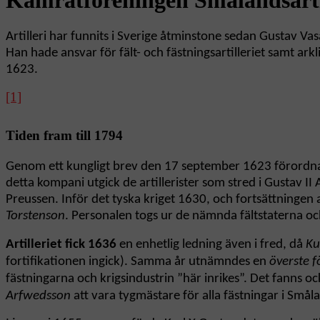
Artilleri har funnits i Sverige åtminstone sedan Gustav V
Han hade ansvar för fält- och fästningsartilleriet samt arkl
1623.
[1]
Tiden fram till 1794
Genom ett kungligt brev den 17 september 1623 förordnad
detta kompani utgick de artillerister som stred i Gustav II 
Preussen. Inför det tyska kriget 1630, och fortsättningen 
Torstenson
. Personalen togs ur de nämnda fältstaterna o
Artilleriet fick 1636
en enhetlig ledning även i fred, då
Ku
fortifikationen ingick). Samma år utnämndes en
överste fö
fästningarna och krigsindustrin ”här inrikes”. Det fanns oc
Arfwedsson
att vara tygmästare för alla fästningar i Små