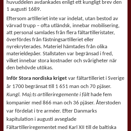
huvuddelen avdankades enligt ett kungligt brev den
1 augusti 1689.
Eftersom artilleriet inte var indelat, utan bestod av
värvad trupp – ofta utländsk, innebar mobilisering,
att personal samlades från flera fältartilleristater,
överfördes från fästningsartilleriet eller
nyrekryterades. Materiel hämtades från olika
materieldepåer. Stallstaten var begränsad i fred,
vilket innebar stora kostnader och svårigheter när
den behövde utökas.
Inför Stora nordiska kriget
var fältartilleriet i Sverige
år 1700 begränsat till 1 651 man och 70 pjäser.
Kungl. Maj:ts artilleriregemente i fält
hade fem
kompanier med 866 man och 36 pjäser. Återstoden
var fördelat i tre arméer. Efter Danmarks
kapitulation i augusti avseglade
Fältartilleriregementet med Karl XII till de baltiska