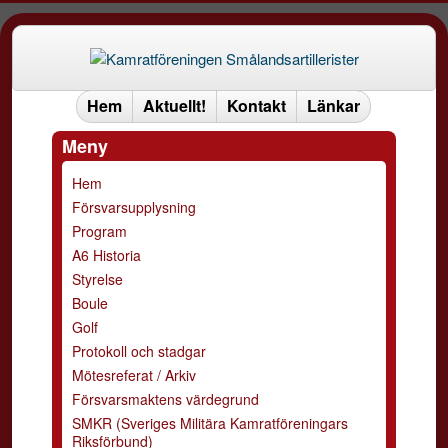
Hem
Aktuellt!
Kontakt
Länkar
Meny
Hem
Försvarsupplysning
Program
A6 Historia
Styrelse
Boule
Golf
Protokoll och stadgar
Mötesreferat / Arkiv
Försvarsmaktens värdegrund
SMKR (Sveriges Militära Kamratföreningars
Riksförbund)