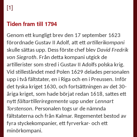
[1]
Tiden fram till 1794
Genom ett kungligt brev den 17 september 1623
förordnade Gustav II Adolf, att ett
artillerikompani
skulle sättas upp. Dess förste chef blev
David Fredrik
von Siegroth
. Från detta kompani utgick de
artillerister som stred i Gustav II Adolfs polska krig.
Vid stilleståndet med Polen 1629 delades personalen
upp i två fältstater, en i Riga och en i Preussen. Inför
det tyska kriget 1630, och fortsättningen av det 30-
åriga kriget, som hade börjat redan 1618, sattes ett
nytt
fältartilleriregemente
upp under
Lennart
Torstenson
. Personalen togs ur de nämnda
fältstaterna och från Kalmar. Regementet bestod av
fyra styckekompanier, ett fyrverkar- och ett
minörkompani.