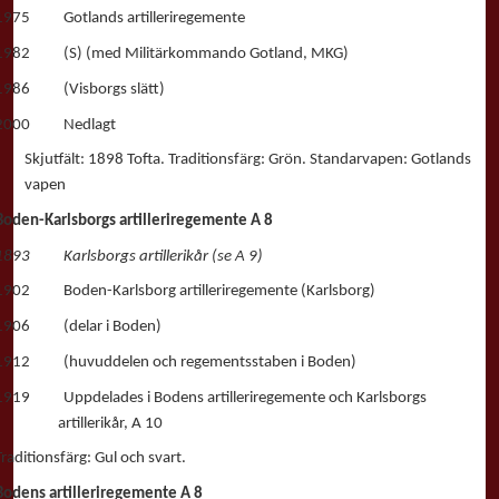
1975 Gotlands artilleriregemente
1982 (S) (med Militärkommando Gotland, MKG)
1986 (Visborgs slätt)
2000 Nedlagt
Skjutfält: 1898 Tofta. Traditionsfärg: Grön. Standarvapen: Gotlands
vapen
Boden-Karlsborgs artilleriregemente A 8
1893 Karlsborgs artillerikår (se A 9)
1902 Boden-Karlsborg artilleriregemente (Karlsborg)
1906 (delar i Boden)
1912 (huvuddelen och regementsstaben i Boden)
1919 Uppdelades i Bodens artilleriregemente och Karlsborgs
artillerikår, A 10
Traditionsfärg: Gul och svart.
Bodens artilleriregemente A 8