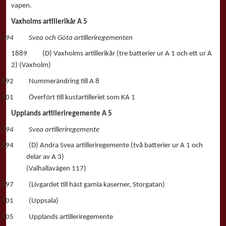
vapen.
Vaxholms artillerikår A 5
1794 Svea och Göta artilleriregementen
1889 (D) Vaxholms artillerikår (tre batterier ur A 1 och ett ur A
2) (Vaxholm)
1892 Nummerändring till A 8
1901 Överfört till kustartilleriet som KA 1
Upplands artilleriregemente A 5
1794 Svea artilleriregemente
1894 (D) Andra Svea artilleriregemente (två batterier ur A 1 och
delar av A 3)
(Valhallavägen 117)
1897 (Livgardet till häst gamla kaserner, Storgatan)
1901 (Uppsala)
1905 Upplands artilleriregemente