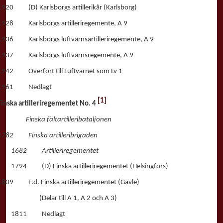
1920 (D) Karlsborgs artillerikår (Karlsborg)
1928 Karlsborgs artilleriregemente, A 9
1936 Karlsborgs luftvärnsartilleriregemente, A 9
1937 Karlsborgs luftvärnsregemente, A 9
1942 Överfört till Luftvärnet som Lv 1
1961 Nedlagt
[1]
Finska artilleriregementet No. 4
Finska fältartilleribataljonen
1782 Finska artilleribrigaden
1682 Artilleriregementet
1794 (D) Finska artilleriregementet (Helsingfors)
1809 F.d. Finska artilleriregementet (Gävle)
(Delar till A 1, A 2 och A 3)
1811 Nedlagt