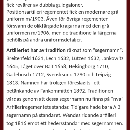
fick revärer av dubbla guldgaloner.
Positionsartilleriregementet fick en modernare grå
uniform m/1903. Även för övriga regementen
försvann de olikfärgade kragarna med den grå
uniformen m/1906, men de traditionella färgerna
behölls på andra uniformsdetaljer.
Artilleriet
har av tradition
räknat som ”segernamn”:
Breitenfeld 1631, Lech 1632, Lützen 1632, Jankowitz
1645, Tåget över Bält 1658, Helsingborg 1710,
Gadebusch 1712, Svensksund 1790 och Leipzig
1813. Namnen har troligen föreslagits i ett
betänkande av Fankommittén 1892. Traditionen
vårdas genom att dessa segernamn nu finns på ”nya”
Artilleriregementets standar. Tidigare hade bara A 3
segernamn på standaret. Wendes ridande artilleri
tog 1816 emot ett hedersstandar med segernamnen: