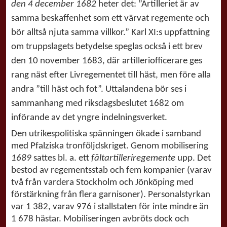
den 4 december 1682
heter det: ”Artilleriet är av
samma beskaffenhet som ett värvat regemente och
bör alltså njuta samma villkor.” Karl XI:s uppfattning
om truppslagets betydelse speglas också i ett brev
den 10 november 1683, där artilleriofficerare ges
rang näst efter Livregementet till häst, men före alla
andra ”till häst och fot”. Uttalandena bör ses i
sammanhang med riksdagsbeslutet 1682 om
införande av det yngre indelningsverket.
Den utrikespolitiska spänningen ökade i samband
med Pfalziska tronföljdskriget. Genom mobilisering
1689
sattes bl. a. ett
fältartilleriregemente
upp. Det
bestod av regementsstab och fem kompanier (varav
två från vardera Stockholm och Jönköping med
förstärkning från flera garnisoner). Personalstyrkan
var 1 382, varav 976 i stallstaten för inte mindre än
1 678 hästar. Mobiliseringen avbröts dock och