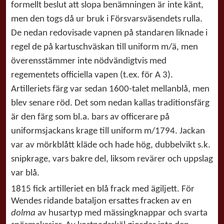
formellt beslut att slopa benämningen är inte känt,
men den togs då ur bruk i Försvarsväsendets rulla.
De nedan redovisade vapnen på standaren liknade i
regel de på kartuschväskan till uniform m/ä, men
överensstämmer inte nödvändigtvis med
regementets officiella vapen (t.ex. för A 3).
Artilleriets färg var sedan 1600-talet mellanblå, men
blev senare röd. Det som nedan kallas traditionsfärg
är den färg som bl.a. bars av officerare på
uniformsjackans krage till uniform m/1794. Jackan
var av mörkblått kläde och hade hög, dubbelvikt s.k.
snipkrage, vars bakre del, liksom revärer och uppslag
var blå.
1815 fick artilleriet en blå frack med ägiljett. För
Wendes ridande bataljon ersattes fracken av en
dolma
av husartyp med mässingknappar och svarta