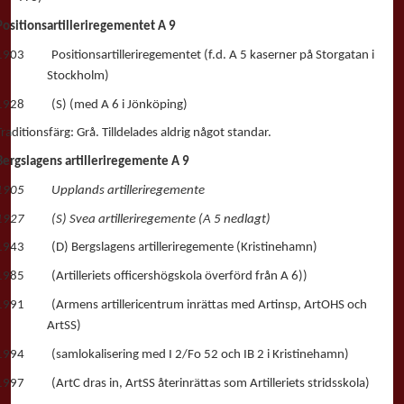
Positionsartilleriregementet A 9
1903 Positionsartilleriregementet (f.d. A 5 kaserner på Storgatan i
Stockholm)
1928 (S) (med A 6 i Jönköping)
Traditionsfärg: Grå. Tilldelades aldrig något standar.
Bergslagens artilleriregemente A 9
1905 Upplands artilleriregemente
1927 (S) Svea artilleriregemente (A 5 nedlagt)
1943 (D) Bergslagens artilleriregemente (Kristinehamn)
1985 (Artilleriets officershögskola överförd från A 6))
1991 (Armens artillericentrum inrättas med Artinsp, ArtOHS och
ArtSS)
1994 (samlokalisering med I 2/Fo 52 och IB 2 i Kristinehamn)
1997 (ArtC dras in, ArtSS återinrättas som Artilleriets stridsskola)