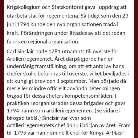
Krigskollegium och Statskontoret gavs i uppdrag att
utarbeta stat för regementena. Så tidigt som den 23
juni 1794 kunde den nya organisationen träda i
kraft. Förändringen underlättades av att det redan
fanns en regional organisation.
Carl Sinclair hade 1781 utnämnts till överste för
Artilleriregementet. Året därpå gjorde han en
underdånig framställning, om att ett antal av hans
chefer skulle befordras till överste, vilket beviljades i
ett kungligt brev den 1 september. Man började då
mer eller mindre officiellt använda beteckningen
brigad
för dessa chefers kompetensområden. I
praktiken reorganiserades dessa brigader och gavs
1794 namn som artilleriregementen. (Se vidare i
bifogad tablå.) Sinclair var kvar som
Artilleriregementets chef ännu i början av året. Fram
till 1795 var han nominellt chef för
Kungl. Artilleri