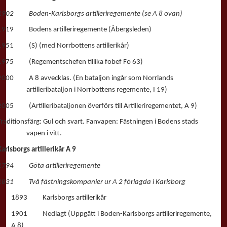
1902 Boden-Karlsborgs artilleriregemente (se A 8 ovan)
1919 Bodens artilleriregemente (Åbergsleden)
1951 (S) (med Norrbottens artillerikår)
1975 (Regementschefen tillika fobef Fo 63)
2000 A 8 avvecklas. (En bataljon ingår som Norrlands
artilleribataljon i Norrbottens regemente, I 19)
2005 (Artilleribataljonen överförs till Artilleriregementet, A 9)
Traditionsfärg: Gul och svart. Fanvapen: Fästningen i Bodens stads
vapen i vitt.
Karlsborgs artillerikår A 9
1794 Göta artilleriregemente
1831 Två fästningskompanier ur A 2 förlagda i Karlsborg
1893 Karlsborgs artillerikår
1901 Nedlagt (Uppgått i Boden-Karlsborgs artilleriregemente,
A 8)