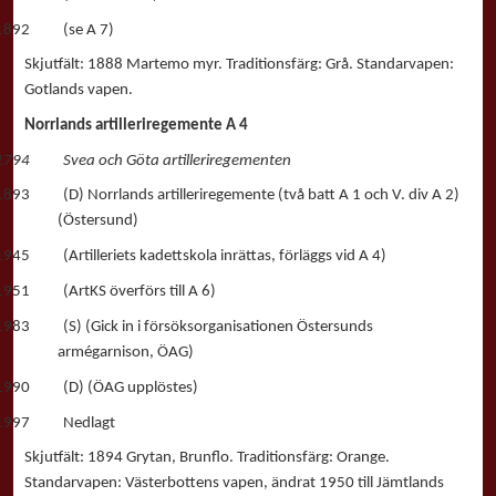
1892 (se A 7)
Skjutfält: 1888 Martemo myr. Traditionsfärg: Grå. Standarvapen:
Gotlands vapen.
Norrlands artilleriregemente A 4
1794 Svea och Göta artilleriregementen
1893 (D) Norrlands artilleriregemente (två batt A 1 och V. div A 2)
(Östersund)
1945 (Artilleriets kadettskola inrättas, förläggs vid A 4)
1951 (ArtKS överförs till A 6)
1983 (S) (Gick in i försöksorganisationen Östersunds
armégarnison, ÖAG)
1990 (D) (ÖAG upplöstes)
1997 Nedlagt
Skjutfält: 1894 Grytan, Brunflo. Traditionsfärg: Orange.
Standarvapen: Västerbottens vapen, ändrat 1950 till Jämtlands