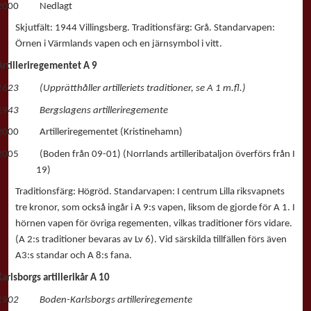
2000 Nedlagt
Skjutfält: 1944 Villingsberg. Traditionsfärg: Grå. Standarvapen:
Örnen i Värmlands vapen och en järnsymbol i vitt.
Artilleriregementet A 9
1623 (Upprätthåller artilleriets traditioner, se A 1 m.fl.)
1943 Bergslagens artilleriregemente
2000 Artilleriregementet (Kristinehamn)
2005 (Boden från 09-01) (Norrlands artilleribataljon överförs från I
19)
Traditionsfärg: Högröd. Standarvapen: I centrum Lilla riksvapnets
tre kronor, som också ingår i A 9:s vapen, liksom de gjorde för A 1. I
hörnen vapen för övriga regementen, vilkas traditioner förs vidare.
(A 2:s traditioner bevaras av Lv 6). Vid särskilda tillfällen förs även
A3:s standar och A 8:s fana.
Karlsborgs artillerikår A 10
1902 Boden-Karlsborgs artilleriregemente