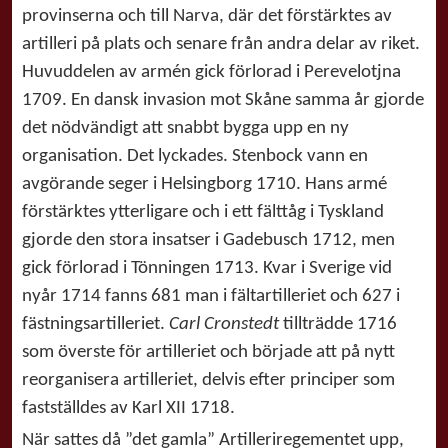
provinserna och till Narva, där det förstärktes av
artilleri på plats och senare från andra delar av riket.
Huvuddelen av armén gick förlorad i Perevelotjna
1709. En dansk invasion mot Skåne samma år gjorde
det nödvändigt att snabbt bygga upp en ny
organisation. Det lyckades. Stenbock vann en
avgörande seger i Helsingborg 1710. Hans armé
förstärktes ytterligare och i ett fälttåg i Tyskland
gjorde den stora insatser i Gadebusch 1712, men
gick förlorad i Tönningen 1713. Kvar i Sverige vid
nyår 1714 fanns 681 man i fältartilleriet och 627 i
fästningsartilleriet.
Carl Cronstedt
tillträdde 1716
som överste för artilleriet och började att på nytt
reorganisera artilleriet, delvis efter principer som
fastställdes av Karl XII 1718.
När sattes då ”det gamla” Artilleriregementet upp,