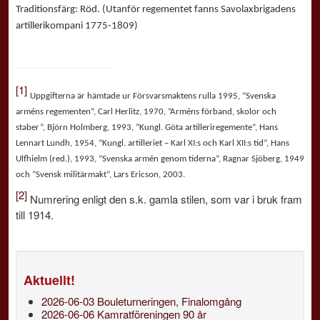
Traditionsfärg: Röd. (Utanför regementet fanns Savolaxbrigadens
artillerikompani 1775-1809)
[1]
Uppgifterna är hämtade ur Försvarsmaktens rulla 1995, ”Svenska
arméns regementen”, Carl Herlitz, 1970, ”Arméns förband, skolor och
staber”, Björn Holmberg, 1993, ”Kungl. Göta artilleriregemente”, Hans
Lennart Lundh, 1954, ”Kungl. artilleriet – Karl XI:s och Karl XII:s tid”, Hans
Ulfhielm (red.), 1993, ”Svenska armén genom tiderna”, Ragnar Sjöberg, 1949
och ”Svensk militärmakt”, Lars Ericson, 2003.
[2]
Numrering enligt den s.k. gamla stilen, som var i bruk fram
till 1914.
Aktuellt!
2026-06-03 Bouleturneringen, Finalomgång
2026-06-06 Kamratföreningen 90 år