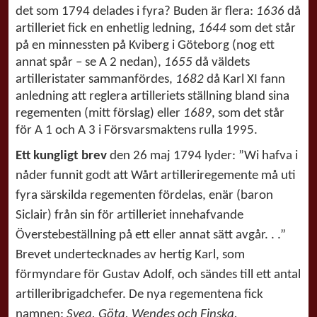
det som 1794 delades i fyra? Buden är flera:
1636
då
artilleriet fick en enhetlig ledning,
1644
som det står
på en minnessten på Kviberg i Göteborg (nog ett
annat spår – se A 2 nedan),
1655
då väldets
artilleristater sammanfördes,
1682
då Karl XI fann
anledning att reglera artilleriets ställning bland sina
regementen (mitt förslag) eller
1689
, som det står
för A 1 och A 3 i Försvarsmaktens rulla 1995.
Ett kungligt brev
den 26 maj 1794 lyder: ”Wi hafva i
nåder funnit godt att Wårt artilleriregemente må uti
fyra särskilda regementen fördelas, enär (baron
Siclair) från sin för artilleriet innehafvande
Överstebeställning på ett eller annat sätt avgår. . .”
Brevet undertecknades av hertig Karl, som
förmyndare för Gustav Adolf, och sändes till ett antal
artilleribrigadchefer. De nya regementena fick
namnen:
Svea, Göta, Wendes och Finska.