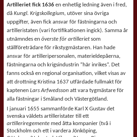
Artilleriet fick 1636
en enhetlig ledning även i fred,
då
Kungl. Krigskollegium
, utöver sina övriga
uppgifter, även fick ansvar för fästningarna och
artilleristaten (vari fortifikationen ingick). Samma år
utnämndes en
överste för artilleriet
som
ställföreträdare för rikstygmästaren. Han hade
ansvar för artilleripersonalen, materieldepåerna,
fästningarna och krigsindustrin ”här inrikes”. Det
fanns också en regional organisation, vilket visas av
att drottning Kristina 1637 utfärdade fullmakt för
kaptenen
Lars Arfwedsson
att vara tygmästare för
alla fästningar i Småland och Västergötland.
I januari 1655 sammanförde Karl X Gustav det
svenska väldets artilleristater till ett
artilleriregemente
med åtta kompanier (två i
Stockholm och ett i vardera Jönköping,