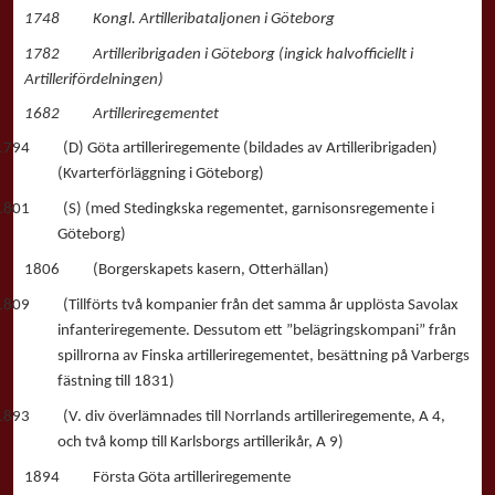
1748 Kongl. Artilleribataljonen i Göteborg
1782 Artilleribrigaden i Göteborg (ingick halvofficiellt i
Artillerifördelningen)
1682 Artilleriregementet
1794 (D) Göta artilleriregemente (bildades av Artilleribrigaden)
(Kvarterförläggning i Göteborg)
1801 (S) (med Stedingkska regementet, garnisonsregemente i
Göteborg)
1806 (Borgerskapets kasern, Otterhällan)
1809 (Tillförts två kompanier från det samma år upplösta Savolax
infanteriregemente. Dessutom ett ”belägringskompani” från
spillrorna av Finska artilleriregementet, besättning på Varbergs
fästning till 1831)
1893 (V. div överlämnades till Norrlands artilleriregemente, A 4,
och två komp till Karlsborgs artillerikår, A 9)
1894 Första Göta artilleriregemente