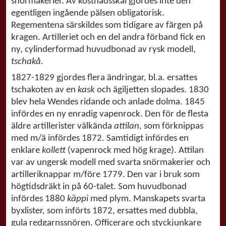
snörmakerier. Av kostnadsskäl gjordes inte den
egentligen ingående pälsen obligatorisk.
Regementena särskildes som tidigare av färgen på
kragen. Artilleriet och en del andra förband fick en
ny, cylinderformad huvudbonad av rysk modell,
tschakå.
1827-1829 gjordes flera ändringar, bl.a. ersattes
tschakoten av en
kask
och ägiljetten slopades. 1830
blev hela Wendes ridande och anlade dolma. 1845
infördes en ny enradig vapenrock. Den för de flesta
äldre artillerister välkända
attilan
, som förknippas
med m/ä infördes 1872. Samtidigt infördes en
enklare
kollett
(vapenrock med hög krage). Attilan
var av ungersk modell med svarta snörmakerier och
artilleriknappar m/före 1779. Den var i bruk som
högtidsdräkt in på 60-talet. Som huvudbonad
infördes 1880
käppi
med plym. Manskapets svarta
byxlister, som införts 1872, ersattes med dubbla,
gula redgarnssnören. Officerare och styckjunkare