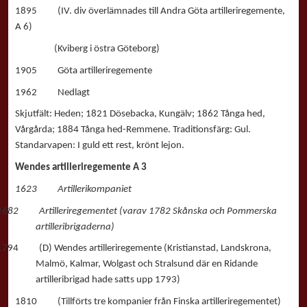
1895 (IV. div överlämnades till Andra Göta artilleriregemente,
A 6)
(Kviberg i östra Göteborg)
1905 Göta artilleriregemente
1962 Nedlagt
Skjutfält: Heden; 1821 Dösebacka, Kungälv; 1862 Tånga hed,
Vårgårda; 1884 Tånga hed-Remmene. Traditionsfärg: Gul.
Standarvapen: I guld ett rest, krönt lejon.
Wendes artilleriregemente A 3
1623 Artillerikompaniet
1682 Artilleriregementet (varav 1782 Skånska och Pommerska
artilleribrigaderna)
1794 (D) Wendes artilleriregemente (Kristianstad, Landskrona,
Malmö, Kalmar, Wolgast och Stralsund där en Ridande
artilleribrigad hade satts upp 1793)
1810 (Tillförts tre kompanier från Finska artilleriregementet)