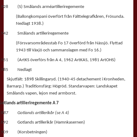
1928 (S) Smålands arméartilleriregemente
(Ballongkompani överfört från Fälttelegrafkåren, Frösunda.
Nedlagt 1938.)
1942 Smålands artilleriregemente
(Försvarsområdesstab Fo 17 överförd från Nässjö. Flyttad
1943 till Växjö och sammanslagen med Fo 16.)
1951 (ArtKS överförs från A 4, 1962 ArtKAS, 1981 ArtOHS)
1985 Nedlagt
Skjutfält: 1898 Skillingaryd. (1940-45 detachement i Kronheden,
Barnarp.) Traditionsfärg: Högröd. Standarvapen: Landskapet
Smålands vapen, lejon med armborst.
Gotlands artilleriregemente A 7
1887 Gotlands artillerikår (se A 4)
1892 Gotlands artillerikår (Hamnkasernen)
1909 (Korsbetningen)