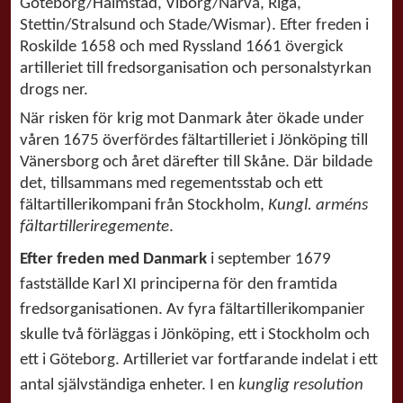
Göteborg/Halmstad, Viborg/Narva, Riga,
Stettin/Stralsund och Stade/Wismar). Efter freden i
Roskilde 1658 och med Ryssland 1661 övergick
artilleriet till fredsorganisation och personalstyrkan
drogs ner.
När risken för krig mot Danmark åter ökade under
våren 1675 överfördes fältartilleriet i Jönköping till
Vänersborg och året därefter till Skåne. Där bildade
det, tillsammans med regementsstab och ett
fältartillerikompani från Stockholm,
Kungl. arméns
fältartilleriregemente
.
Efter freden med Danmark
i september 1679
fastställde Karl XI principerna för den framtida
fredsorganisationen. Av fyra fältartillerikompanier
skulle två förläggas i Jönköping, ett i Stockholm och
ett i Göteborg. Artilleriet var fortfarande indelat i ett
antal självständiga enheter. I en
kunglig resolution