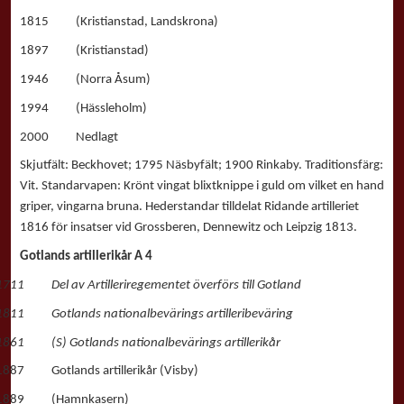
1815 (Kristianstad, Landskrona)
1897 (Kristianstad)
1946 (Norra Åsum)
1994 (Hässleholm)
2000 Nedlagt
Skjutfält: Beckhovet; 1795 Näsbyfält; 1900 Rinkaby. Traditionsfärg:
Vit. Standarvapen: Krönt vingat blixtknippe i guld om vilket en hand
griper, vingarna bruna. Hederstandar tilldelat Ridande artilleriet
1816 för insatser vid Grossberen, Dennewitz och Leipzig 1813.
Gotlands artillerikår A 4
1711 Del av Artilleriregementet överförs till Gotland
1811 Gotlands nationalbevärings artilleribeväring
1861 (S) Gotlands nationalbevärings artillerikår
1887 Gotlands artillerikår (Visby)
1889 (Hamnkasern)