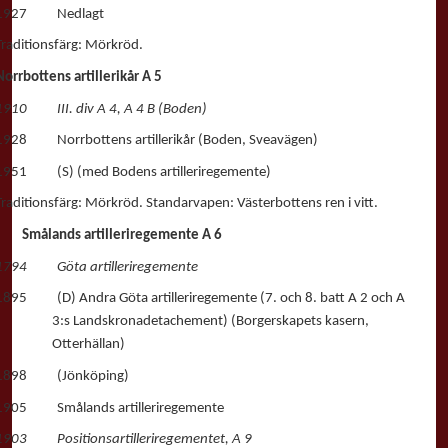
1927 Nedlagt
Traditionsfärg: Mörkröd.
Norrbottens artillerikår A 5
1910 III. div A 4, A 4 B (Boden)
1928 Norrbottens artillerikår (Boden, Sveavägen)
1951 (S) (med Bodens artilleriregemente)
Traditionsfärg: Mörkröd. Standarvapen: Västerbottens ren i vitt.
Smålands artilleriregemente A 6
1794 Göta artilleriregemente
1895 (D) Andra Göta artilleriregemente (7. och 8. batt A 2 och A
3:s Landskronadetachement) (Borgerskapets kasern,
Otterhällan)
1898 (Jönköping)
1905 Smålands artilleriregemente
1903 Positionsartilleriregementet, A 9