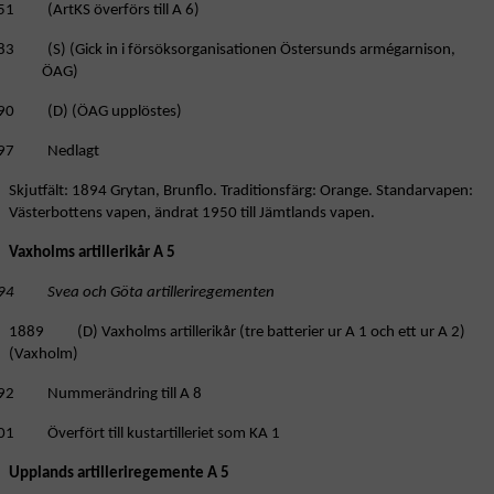
51 (ArtKS överförs till A 6)
83 (S) (Gick in i försöksorganisationen Östersunds armégarnison,
ÖAG)
90 (D) (ÖAG upplöstes)
97 Nedlagt
Skjutfält: 1894 Grytan, Brunflo. Traditionsfärg: Orange. Standarvapen:
Västerbottens vapen, ändrat 1950 till Jämtlands vapen.
Vaxholms artillerikår A 5
94 Svea och Göta artilleriregementen
1889 (D) Vaxholms artillerikår (tre batterier ur A 1 och ett ur A 2)
(Vaxholm)
92 Nummerändring till A 8
01 Överfört till kustartilleriet som KA 1
Upplands artilleriregemente A 5