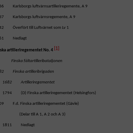
36 Karlsborgs luftvärnsartilleriregemente, A 9
37 Karlsborgs luftvärnsregemente, A 9
42 Överfört till Luftvärnet som Lv 1
61 Nedlagt
[1]
nska artilleriregementet No. 4
nska fältartilleribataljonen
82 Finska artilleribrigaden
1682 Artilleriregementet
1794 (D) Finska artilleriregementet (Helsingfors)
09 F.d. Finska artilleriregementet (Gävle)
(Delar till A 1, A 2 och A 3)
1811 Nedlagt