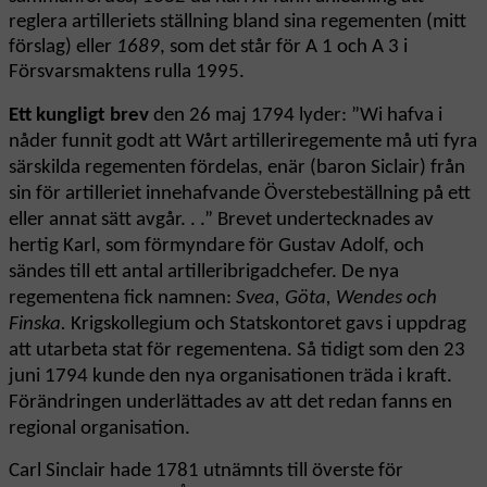
reglera artilleriets ställning bland sina regementen (mitt
förslag) eller
1689
, som det står för A 1 och A 3 i
Försvarsmaktens rulla 1995.
Ett kungligt brev
den 26 maj 1794 lyder: ”Wi hafva i
nåder funnit godt att Wårt artilleriregemente må uti fyra
särskilda regementen fördelas, enär (baron Siclair) från
sin för artilleriet innehafvande Överstebeställning på ett
eller annat sätt avgår. . .” Brevet undertecknades av
hertig Karl, som förmyndare för Gustav Adolf, och
sändes till ett antal artilleribrigadchefer. De nya
regementena fick namnen:
Svea, Göta, Wendes och
Finska.
Krigskollegium och Statskontoret gavs i uppdrag
att utarbeta stat för regementena. Så tidigt som den 23
juni 1794 kunde den nya organisationen träda i kraft.
Förändringen underlättades av att det redan fanns en
regional organisation.
Carl Sinclair hade 1781 utnämnts till överste för