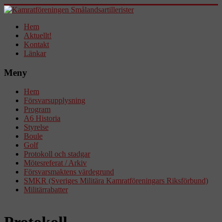
Hem
Aktuellt!
Kontakt
Länkar
Meny
Hem
Försvarsupplysning
Program
A6 Historia
Styrelse
Boule
Golf
Protokoll och stadgar
Mötesreferat / Arkiv
Försvarsmaktens värdegrund
SMKR (Sveriges Militära Kamratföreningars Riksförbund)
Militärrabatter
Protokoll