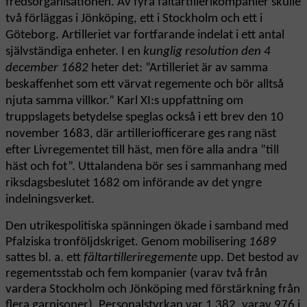
fredsorganisationen. Av fyra fältartillerikompanier skulle
två förläggas i Jönköping, ett i Stockholm och ett i
Göteborg. Artilleriet var fortfarande indelat i ett antal
självständiga enheter. I en
kunglig resolution den 4
december 1682
heter det: ”Artilleriet är av samma
beskaffenhet som ett värvat regemente och bör alltså
njuta samma villkor.” Karl XI:s uppfattning om
truppslagets betydelse speglas också i ett brev den 10
november 1683, där artilleriofficerare ges rang näst
efter Livregementet till häst, men före alla andra ”till
häst och fot”. Uttalandena bör ses i sammanhang med
riksdagsbeslutet 1682 om införande av det yngre
indelningsverket.
Den utrikespolitiska spänningen ökade i samband med
Pfalziska tronföljdskriget. Genom mobilisering
1689
sattes bl. a. ett
fältartilleriregemente
upp. Det bestod av
regementsstab och fem kompanier (varav två från
vardera Stockholm och Jönköping med förstärkning från
flera garnisoner). Personalstyrkan var 1 382, varav 976 i