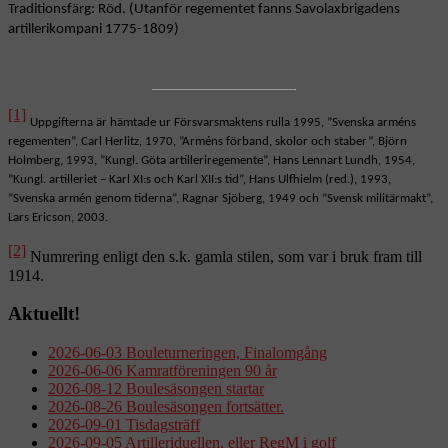
Traditionsfärg: Röd. (Utanför regementet fanns Savolaxbrigadens
artillerikompani 1775-1809)
[1]
Uppgifterna är hämtade ur Försvarsmaktens rulla 1995, ”Svenska arméns
regementen”, Carl Herlitz, 1970, ”Arméns förband, skolor och staber”, Björn
Holmberg, 1993, ”Kungl. Göta artilleriregemente”, Hans Lennart Lundh, 1954,
”Kungl. artilleriet – Karl XI:s och Karl XII:s tid”, Hans Ulfhielm (red.), 1993,
”Svenska armén genom tiderna”, Ragnar Sjöberg, 1949 och ”Svensk militärmakt”,
Lars Ericson, 2003.
[2]
Numrering enligt den s.k. gamla stilen, som var i bruk fram till
1914.
Aktuellt!
2026-06-03 Bouleturneringen, Finalomgång
2026-06-06 Kamratföreningen 90 år
2026-08-12 Boulesäsongen startar
2026-08-26 Boulesäsongen fortsätter.
2026-09-01 Tisdagsträff
2026-09-05 Artilleriduellen, eller RegM i golf