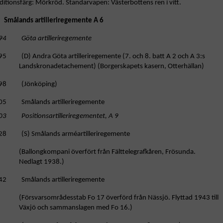
ditionsfärg: Mörkröd. Standarvapen: Västerbottens ren i vitt.
Smålands artilleriregemente A 6
94 Göta artilleriregemente
95 (D) Andra Göta artilleriregemente (7. och 8. batt A 2 och A 3:s
Landskronadetachement) (Borgerskapets kasern, Otterhällan)
98 (Jönköping)
05 Smålands artilleriregemente
03 Positionsartilleriregementet, A 9
28 (S) Smålands arméartilleriregemente
allongkompani överfört från Fälttelegrafkåren, Frösunda.
Nedlagt 1938.)
42 Smålands artilleriregemente
örsvarsområdesstab Fo 17 överförd från Nässjö. Flyttad 1943 till
Växjö och sammanslagen med Fo 16.)