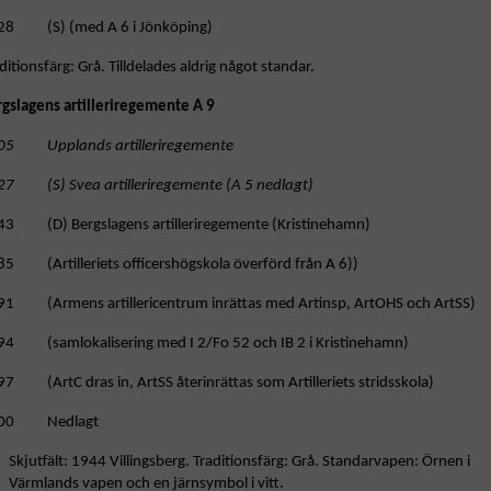
28 (S) (med A 6 i Jönköping)
ditionsfärg: Grå. Tilldelades aldrig något standar.
rgslagens artilleriregemente A 9
05 Upplands artilleriregemente
27 (S) Svea artilleriregemente (A 5 nedlagt)
43 (D) Bergslagens artilleriregemente (Kristinehamn)
85 (Artilleriets officershögskola överförd från A 6))
91 (Armens artillericentrum inrättas med Artinsp, ArtOHS och ArtSS)
94 (samlokalisering med I 2/Fo 52 och IB 2 i Kristinehamn)
7 (ArtC dras in, ArtSS återinrättas som Artilleriets stridsskola)
00 Nedlagt
Skjutfält: 1944 Villingsberg. Traditionsfärg: Grå. Standarvapen: Örnen i
Värmlands vapen och en järnsymbol i vitt.