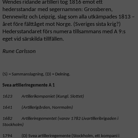
Wendes ridande artilleri tog 1816 emot ett
hedersstandar med segernamnen: Grossberen,
Dennewitz och Leipzig, slag som alla utkämpades 1813 –
året före fälttåget mot Norge. (Sveriges sista krig?)
Hedersstandaret förs numera tillsammans med A 9:s
eget vid särskilda tillfällen.
Rune Carlsson
(S) = Sammanslagning, (D) = Delning.
Svea artilleriregemente A 1
1623 Artillerikompaniet (Kungl. Slottet)
1641 (Artillerigården, Norrmalm)
1682 Artilleriregementet (varav 1782 Livartilleribrigaden i
Stockholm)
1794 (D) Svea artilleriregemente (Stockholm, ett kompani i