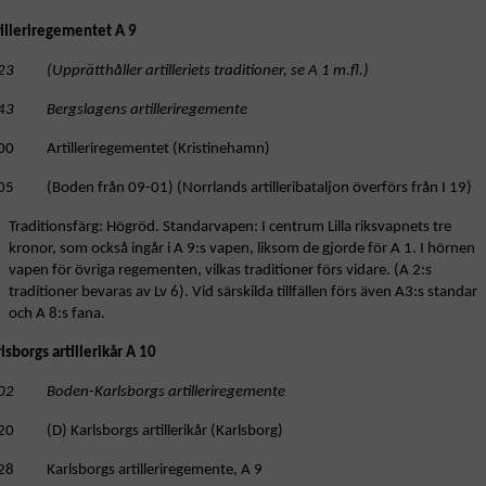
tilleriregementet A 9
3 (Upprätthåller artilleriets traditioner, se A 1 m.fl.)
43 Bergslagens artilleriregemente
00 Artilleriregementet (Kristinehamn)
05 (Boden från 09-01) (Norrlands artilleribataljon överförs från I 19)
Traditionsfärg: Högröd. Standarvapen: I centrum Lilla riksvapnets tre
kronor, som också ingår i A 9:s vapen, liksom de gjorde för A 1. I hörnen
vapen för övriga regementen, vilkas traditioner förs vidare. (A 2:s
traditioner bevaras av Lv 6). Vid särskilda tillfällen förs även A3:s standar
och A 8:s fana.
lsborgs artillerikår A 10
02 Boden-Karlsborgs artilleriregemente
20 (D) Karlsborgs artillerikår (Karlsborg)
28 Karlsborgs artilleriregemente, A 9