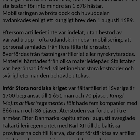
stallstaten för inte mindre än 1 678 hästar.
Mobiliseringen avbröts dock och huvuddelen
avdankades enligt ett kungligt brev den 1 augusti 1689.
Eftersom artilleriet inte var indelat, utan bestod av
värvad trupp – ofta utländsk, innebar mobilisering, att
personal samlades från flera fältartilleristater,
överfördes från fästningsartilleriet eller nyrekryterades.
Materiel hämtades från olika materieldepåer. Stallstaten
var begränsad i fred, vilket innebar stora kostnader och
svårigheter när den behövde utökas.
Inför Stora nordiska kriget
var fältartilleriet i Sverige år
1700 begränsat till 1 651 man och 70 pjäser.
Kungl.
Maj:ts artilleriregemente i fält
hade fem kompanier med
866 man och 36 pjäser. Återstoden var fördelat i tre
arméer. Efter Danmarks kapitulation i augusti avseglade
Fältartilleriregementet med Karl XII till de baltiska
provinserna och till Narva, där det förstärktes av artilleri