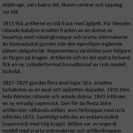
snipkrage, vars bakre del, liksom revärer och uppslag
var blå.
1815 fick artilleriet en blå frack med ägiljett. För Wendes
ridande bataljon ersattes fracken av en
dolma
av
husartyp med mässingknappar och svarta snörmakerier.
Av kostnadsskäl gjordes inte den egentligen ingående
pälsen obligatorisk. Regementena särskildes som tidigare
av färgen på kragen. Artilleriet och en del andra förband
fick en ny, cylinderformad huvudbonad av rysk modell,
tschakå.
1827-1829 gjordes flera ändringar, bl.a. ersattes
tschakoten av en
kask
och ägiljetten slopades. 1830 blev
hela Wendes ridande och anlade dolma. 1845 infördes
en ny enradig vapenrock. Den för de flesta äldre
artillerister välkända
attilan
, som förknippas med m/ä
infördes 1872. Samtidigt infördes en enklare
kollett
(vapenrock med hög krage). Attilan var av ungersk
modell med svarta snörmakerier och artilleriknappar