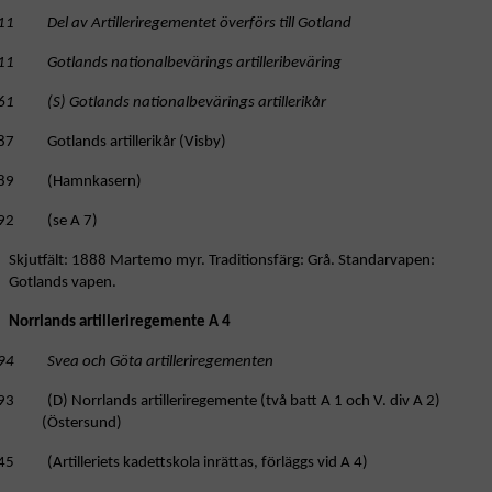
11 Del av Artilleriregementet överförs till Gotland
11 Gotlands nationalbevärings artilleribeväring
61 (S) Gotlands nationalbevärings artillerikår
87 Gotlands artillerikår (Visby)
89 (Hamnkasern)
92 (se A 7)
Skjutfält: 1888 Martemo myr. Traditionsfärg: Grå. Standarvapen:
Gotlands vapen.
Norrlands artilleriregemente A 4
94 Svea och Göta artilleriregementen
93 (D) Norrlands artilleriregemente (två batt A 1 och V. div A 2)
(Östersund)
5 (Artilleriets kadettskola inrättas, förläggs vid A 4)