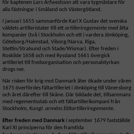
för kaptenen
Lars Arfwedsson
att vara tygmästare för
alla fästningar i Småland och Västergötland.
I januari 1655 sammanförde Karl X Gustav det svenska
väldets artilleristater till ett
artilleriregemente
med åtta
kompanier (två i Stockholm och ett i vardera Jönköping,
Göteborg/Halmstad, Viborg/Narva, Riga,
Stettin/Stralsund och Stade/Wismar). Efter freden i
Roskilde 1658 och med Ryssland 1661 övergick
artilleriet till fredsorganisation och personalstyrkan
drogs ner.
När risken för krig mot Danmark åter ökade under våren
1675 överfördes fältartilleriet i Jönköping till Vänersborg
och året därefter till Skåne. Där bildade det, tillsammans
med regementsstab och ett fältartillerikompani från
Stockholm,
Kungl. arméns fältartilleriregemente
.
Efter freden med Danmark
i september 1679 fastställde
Karl XI principerna för den framtida