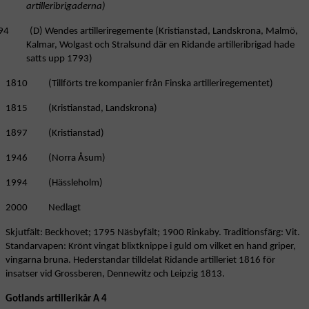
artilleribrigaderna)
94 (D) Wendes artilleriregemente (Kristianstad, Landskrona, Malmö,
Kalmar, Wolgast och Stralsund där en Ridande artilleribrigad hade
satts upp 1793)
1810 (Tillförts tre kompanier från Finska artilleriregementet)
1815 (Kristianstad, Landskrona)
1897 (Kristianstad)
1946 (Norra Åsum)
1994 (Hässleholm)
2000 Nedlagt
Skjutfält: Beckhovet; 1795 Näsbyfält; 1900 Rinkaby. Traditionsfärg: Vit.
Standarvapen: Krönt vingat blixtknippe i guld om vilket en hand griper,
vingarna bruna. Hederstandar tilldelat Ridande artilleriet 1816 för
insatser vid Grossberen, Dennewitz och Leipzig 1813.
Gotlands artillerikår A 4