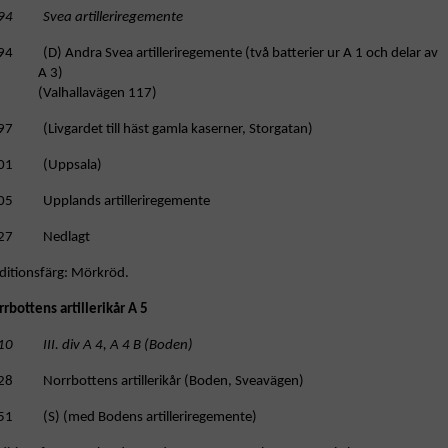
94 Svea artilleriregemente
94 (D) Andra Svea artilleriregemente (två batterier ur A 1 och delar av
A 3)
(Valhallavägen 117)
97 (Livgardet till häst gamla kaserner, Storgatan)
01 (Uppsala)
05 Upplands artilleriregemente
27 Nedlagt
ditionsfärg: Mörkröd.
rbottens artillerikår A 5
10 III. div A 4, A 4 B (Boden)
28 Norrbottens artillerikår (Boden, Sveavägen)
51 (S) (med Bodens artilleriregemente)