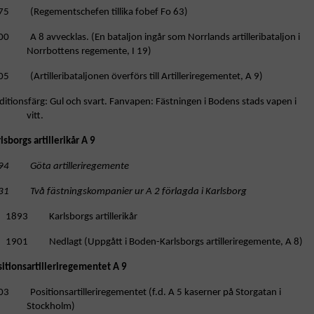
75 (Regementschefen tillika fobef Fo 63)
0 A 8 avvecklas. (En bataljon ingår som Norrlands artilleribataljon i
Norrbottens regemente, I 19)
5 (Artilleribataljonen överförs till Artilleriregementet, A 9)
ditionsfärg: Gul och svart. Fanvapen: Fästningen i Bodens stads vapen i
vitt.
lsborgs artillerikår A 9
94 Göta artilleriregemente
31 Två fästningskompanier ur A 2 förlagda i Karlsborg
1893 Karlsborgs artillerikår
1901 Nedlagt (Uppgått i Boden-Karlsborgs artilleriregemente, A 8)
sitionsartilleriregementet A 9
03 Positionsartilleriregementet (f.d. A 5 kaserner på Storgatan i
Stockholm)