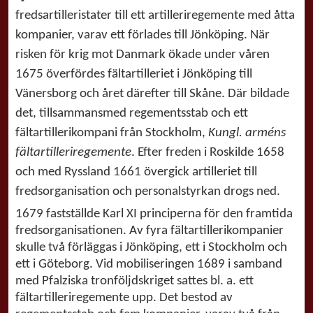
fredsartilleristater till ett artilleriregemente med åtta
kompanier, varav ett förlades till Jönköping. När
risken för krig mot Danmark ökade under våren
1675 överfördes fältartilleriet i Jönköping till
Vänersborg och året därefter till Skåne. Där bildade
det, tillsammans
med regementsstab och ett
fältartillerikompani från Stockholm,
Kungl. arméns
fältartilleriregemente
. Efter freden i Roskilde 1658
och med Ryssland 1661 övergick artilleriet till
fredsorganisation och personalstyrkan drogs ned.
1679 fastställde Karl XI principerna för den framtida
fredsorganisationen. Av fyra fältartillerikompanier
skulle två förläggas i Jönköping, ett i Stockholm och
ett i Göteborg. Vid mobiliseringen 1689 i samband
med Pfalziska tronföljdskriget sattes bl. a. ett
fältartilleriregemente upp. Det bestod av