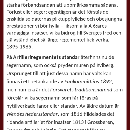
stärka förbandsandan att uppmärksamma sådana.
Förlust eller seger; egentligen är det förstås de
enskilda soldaternas pliktuppfyllelse och obesjungna
prestationer vi bör hylla – liksom alla A 6:ares
vardagliga insatser, vilka bidrog till Sveriges fred och
självständighet så länge regementet fick verka,
1895-1985.
På Artilleriregementets standar
återfinns nu de
segernamn, som också pryder muren på Kviberg.
Ursprunget till att just dessa namn har valts kan
finnas i ett betänkande av
Fankommitténs 1892
,
men numera är det
Försvarets traditionsnämnd
som
föreslår vilka segernamn som får föras på
nytillverkade fanor eller standar. Av äldre datum är
Wendes hedersstandar
, som 1816 tilldelades det
ridande artilleriet för insatser 1813 i Grossberen,