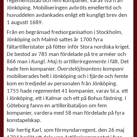
regementsstab och fem kompanier, varav två från
Jönköping. Mobiliseringen avbröts emellertid och
huvuddelen avdankades enligt ett kungligt brev den
1 augusti 1689.
Från en begränsad fredsorganisation i Stockholm,
Jönköping och Malmö sattes år 1700 fyra
fältartilleristater på fötter inför Stora nordiska kriget.
De bestod av 785 man fördelade på tre arméer och
866 man i
Kungl. Maj:ts artilleriregemente i
fält. Det
hade fem kompanier.
Överstelöjtnantens kompani
mobiliserades helt i Jönköping och i fjärde och femte
kom en tredjedel av personalen från Jönköping.
1755 hade regementet 41 kompanier, varav bl.a. ett
i Jönköping, ett i Kalmar och ett på Bohus fästning. I
Göteborg fanns en artilleribataljon om fem
kompanier, vardera med 58 man fördelade på fyra
konstapelskap.
När hertig Karl, som förmyndarregent, den 26 maj