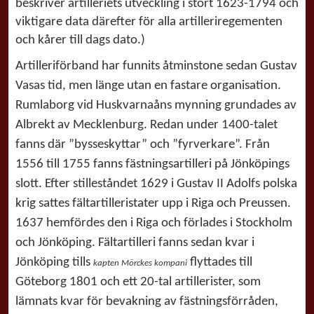
beskriver artilleriets utveckling i stort 1623-1794 och
viktigare data därefter för alla artilleriregementen
och kårer till dags dato.)
Artilleriförband har funnits åtminstone sedan Gustav
Vasas tid, men länge utan en fastare organisation.
Rumlaborg vid Huskvarnaåns mynning grundades av
Albrekt av Mecklenburg. Redan under 1400-talet
fanns där ”bysseskyttar” och ”fyrverkare”. Från
1556 till 1755 fanns fästningsartilleri på Jönköpings
slott. Efter stilleståndet 1629 i Gustav II Adolfs polska
krig sattes fältartilleristater upp i Riga och Preussen.
1637 hemfördes den i Riga och förlades i Stockholm
och Jönköping. Fältartilleri fanns sedan kvar i
Jönköping tills
flyttades till
kapten Mörckes kompani
Göteborg 1801 och ett 20-tal artillerister, som
lämnats kvar för bevakning av fästningsförråden,