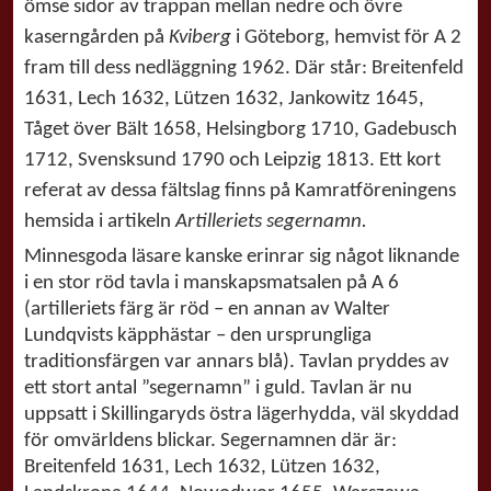
ömse sidor av trappan mellan nedre och övre
kaserngården på
Kviberg
i Göteborg, hemvist för A 2
fram till dess nedläggning 1962. Där står: Breitenfeld
1631, Lech 1632, Lützen 1632, Jankowitz 1645,
Tåget över Bält 1658, Helsingborg 1710, Gadebusch
1712, Svensksund 1790 och Leipzig 1813. Ett kort
referat av dessa fältslag finns på Kamratföreningens
hemsida i artikeln
Artilleriets segernamn.
Minnesgoda läsare kanske erinrar sig något liknande
i en stor röd tavla i manskapsmatsalen på A 6
(artilleriets färg är röd – en annan av Walter
Lundqvists käpphästar – den ursprungliga
traditionsfärgen var annars blå). Tavlan pryddes av
ett stort antal ”segernamn” i guld. Tavlan är nu
uppsatt i Skillingaryds östra lägerhydda, väl skyddad
för omvärldens blickar. Segernamnen där är:
Breitenfeld 1631, Lech 1632, Lützen 1632,