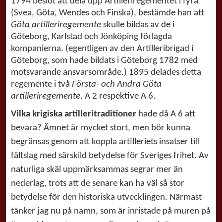
1794 beslöt att dela upp Artilleriregementet i fyra
(Svea, Göta, Wendes och Finska), bestämde han att
Göta artilleriregemente
skulle bildas av de i
Göteborg, Karlstad och Jönköping förlagda
kompanierna. (egentligen av den Artilleribrigad i
Göteborg, som hade bildats i Göteborg 1782 med
motsvarande ansvarsområde.) 1895 delades detta
regemente i två
Första- och Andra Göta
artilleriregemente,
A 2 respektive A 6.
Vilka krigiska artilleritraditioner
hade då A 6 att
bevara? Ämnet är mycket stort, men bör kunna
begränsas genom att koppla artilleriets insatser till
fältslag med särskild betydelse för Sveriges frihet. Av
naturliga skäl uppmärksammas segrar mer än
nederlag, trots att de senare kan ha väl så stor
betydelse för den historiska utvecklingen. Närmast
tänker jag nu på namn, som är inristade på muren på