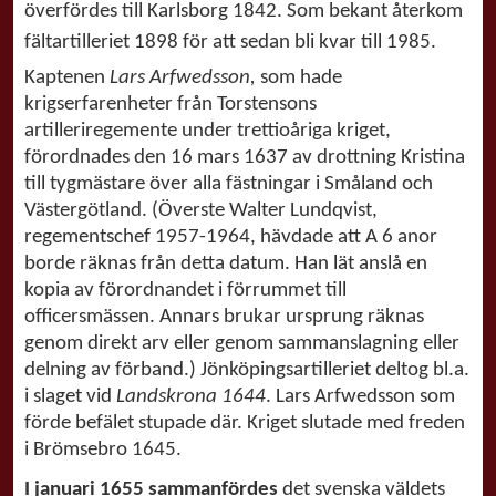
överfördes till Karlsborg 1842. Som bekant återkom
fältartilleriet 1898 för att sedan bli kvar till 1985.
Kaptenen
Lars Arfwedsson,
som hade
krigserfarenheter från Torstensons
artilleriregemente under trettioåriga kriget,
förordnades den 16 mars 1637 av drottning Kristina
till tygmästare över alla fästningar i Småland och
Västergötland. (Överste Walter Lundqvist,
regementschef 1957-1964, hävdade att A 6 anor
borde räknas från detta datum. Han lät anslå en
kopia av förordnandet i förrummet till
officersmässen. Annars brukar ursprung räknas
genom direkt arv eller genom sammanslagning eller
delning av förband.) Jönköpingsartilleriet deltog bl.a.
i slaget vid
Landskrona 1644
. Lars Arfwedsson som
förde befälet stupade där. Kriget slutade med freden
i Brömsebro 1645.
I januari 1655 sammanfördes
det svenska väldets