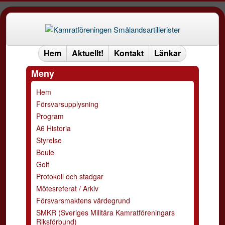
Hem
Aktuellt!
Kontakt
Länkar
Meny
Hem
Försvarsupplysning
Program
A6 Historia
Styrelse
Boule
Golf
Protokoll och stadgar
Mötesreferat / Arkiv
Försvarsmaktens värdegrund
SMKR (Sveriges Militära Kamratföreningars
Riksförbund)