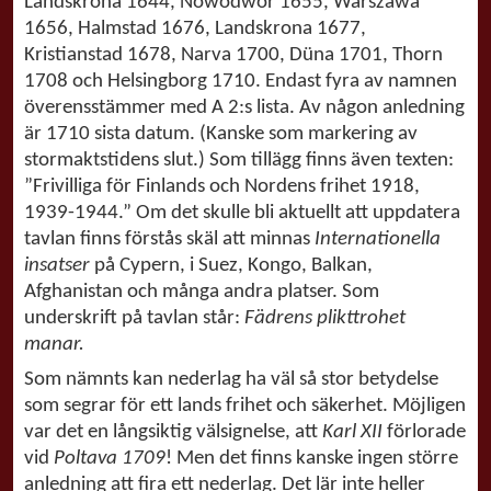
Landskrona 1644, Nowodwor 1655, Warszawa
1656, Halmstad 1676, Landskrona 1677,
Kristianstad 1678, Narva 1700, Düna 1701, Thorn
1708 och Helsingborg 1710. Endast fyra av namnen
överensstämmer med A 2:s lista. Av någon anledning
är 1710 sista datum. (Kanske som markering av
stormaktstidens slut.) Som tillägg finns även texten:
”Frivilliga för Finlands och Nordens frihet 1918,
1939-1944.” Om det skulle bli aktuellt att uppdatera
tavlan finns förstås skäl att minnas
Internationella
insatser
på Cypern, i Suez, Kongo, Balkan,
Afghanistan och många andra platser. Som
underskrift på tavlan står:
Fädrens plikttrohet
manar.
Som nämnts kan nederlag ha väl så stor betydelse
som segrar för ett lands frihet och säkerhet. Möjligen
var det en långsiktig välsignelse, att
Karl XII
förlorade
vid
Poltava 1709
! Men det finns kanske ingen större
anledning att fira ett nederlag. Det lär inte heller