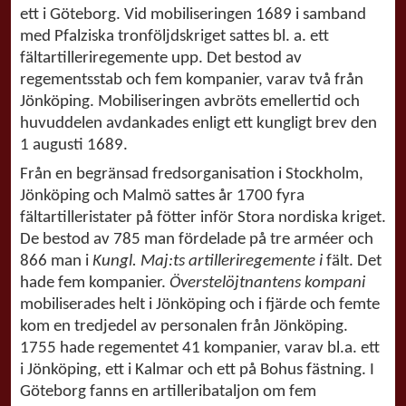
ett i Göteborg. Vid mobiliseringen 1689 i samband
med Pfalziska tronföljdskriget sattes bl. a. ett
fältartilleriregemente upp. Det bestod av
regementsstab och fem kompanier, varav två från
Jönköping. Mobiliseringen avbröts emellertid och
huvuddelen avdankades enligt ett kungligt brev den
1 augusti 1689.
Från en begränsad fredsorganisation i Stockholm,
Jönköping och Malmö sattes år 1700 fyra
fältartilleristater på fötter inför Stora nordiska kriget.
De bestod av 785 man fördelade på tre arméer och
866 man i
Kungl. Maj:ts artilleriregemente i
fält. Det
hade fem kompanier.
Överstelöjtnantens kompani
mobiliserades helt i Jönköping och i fjärde och femte
kom en tredjedel av personalen från Jönköping.
1755 hade regementet 41 kompanier, varav bl.a. ett
i Jönköping, ett i Kalmar och ett på Bohus fästning. I
Göteborg fanns en artilleribataljon om fem