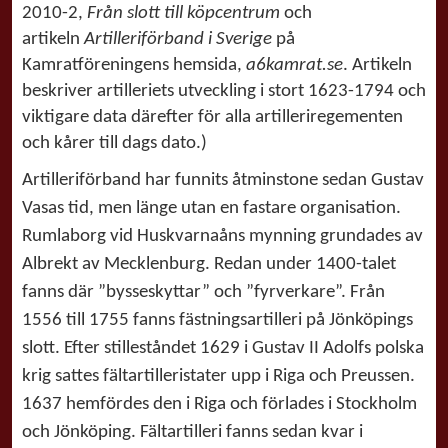
2010-2,
Från slott till köpcentrum
och
artikeln
Artilleriförband i Sverige
på
Kamratföreningens hemsida,
a6kamrat.se
. Artikeln
beskriver artilleriets utveckling i stort 1623-1794 och
viktigare data därefter för alla artilleriregementen
och kårer till dags dato.)
Artilleriförband har funnits åtminstone sedan Gustav
Vasas tid, men länge utan en fastare organisation.
Rumlaborg vid Huskvarnaåns mynning grundades av
Albrekt av Mecklenburg. Redan under 1400-talet
fanns där ”bysseskyttar” och ”fyrverkare”. Från
1556 till 1755 fanns fästningsartilleri på Jönköpings
slott. Efter stilleståndet 1629 i Gustav II Adolfs polska
krig sattes fältartilleristater upp i Riga och Preussen.
1637 hemfördes den i Riga och förlades i Stockholm
och Jönköping. Fältartilleri fanns sedan kvar i