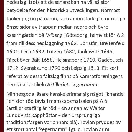
nederlag, trots att de senare kan ha väl så stor
betydelse för den historiska utvecklingen. Närmast
tänker jag nu på namn, som är inristade på muren på
ömse sidor av trappan mellan nedre och övre
kaserngården på
Kviberg
i Göteborg, hemvist för A 2
fram till dess nedläggning 1962. Där står: Breitenfeld
1631, Lech 1632, Lützen 1632, Jankowitz 1645,
Tåget över Bält 1658, Helsingborg 1710, Gadebusch
1712, Svensksund 1790 och Leipzig 1813. Ett kort
referat av dessa fältslag finns på Kamratföreningens
hemsida i artikeln
Artilleriets segernamn.
Minnesgoda läsare kanske erinrar sig något liknande
i en stor röd tavla i manskapsmatsalen på A 6
(artilleriets färg är röd – en annan av Walter
Lundqvists käpphästar – den ursprungliga
traditionsfärgen var annars blå). Tavlan pryddes av
ett stort antal ”segernamn” i guld. Tavlan är nu