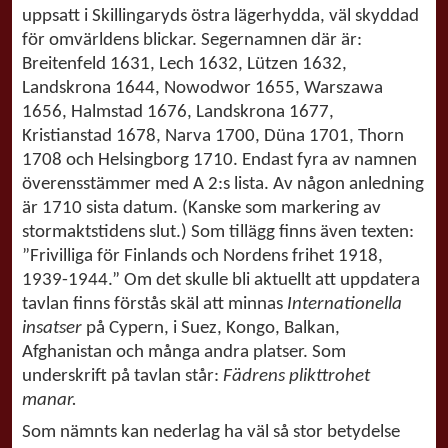
uppsatt i Skillingaryds östra lägerhydda, väl skyddad
för omvärldens blickar. Segernamnen där är:
Breitenfeld 1631, Lech 1632, Lützen 1632,
Landskrona 1644, Nowodwor 1655, Warszawa
1656, Halmstad 1676, Landskrona 1677,
Kristianstad 1678, Narva 1700, Düna 1701, Thorn
1708 och Helsingborg 1710. Endast fyra av namnen
överensstämmer med A 2:s lista. Av någon anledning
är 1710 sista datum. (Kanske som markering av
stormaktstidens slut.) Som tillägg finns även texten:
”Frivilliga för Finlands och Nordens frihet 1918,
1939-1944.” Om det skulle bli aktuellt att uppdatera
tavlan finns förstås skäl att minnas
Internationella
insatser
på Cypern, i Suez, Kongo, Balkan,
Afghanistan och många andra platser. Som
underskrift på tavlan står:
Fädrens plikttrohet
manar.
Som nämnts kan nederlag ha väl så stor betydelse