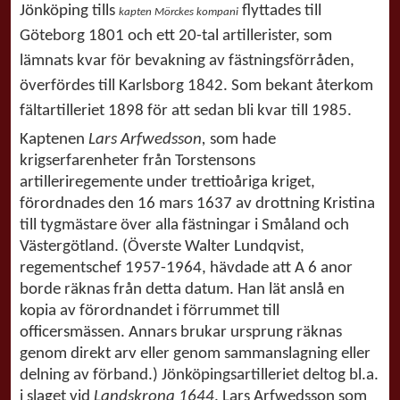
Jönköping tills
flyttades till
kapten Mörckes kompani
Göteborg 1801 och ett 20-tal artillerister, som
lämnats kvar för bevakning av fästningsförråden,
överfördes till Karlsborg 1842. Som bekant återkom
fältartilleriet 1898 för att sedan bli kvar till 1985.
Kaptenen
Lars Arfwedsson,
som hade
krigserfarenheter från Torstensons
artilleriregemente under trettioåriga kriget,
förordnades den 16 mars 1637 av drottning Kristina
till tygmästare över alla fästningar i Småland och
Västergötland. (Överste Walter Lundqvist,
regementschef 1957-1964, hävdade att A 6 anor
borde räknas från detta datum. Han lät anslå en
kopia av förordnandet i förrummet till
officersmässen. Annars brukar ursprung räknas
genom direkt arv eller genom sammanslagning eller
delning av förband.) Jönköpingsartilleriet deltog bl.a.
i slaget vid
Landskrona 1644
. Lars Arfwedsson som