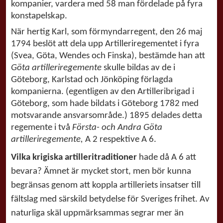
kompanier, vardera med 58 man fördelade på fyra
konstapelskap.
När hertig Karl, som förmyndarregent, den 26 maj
1794 beslöt att dela upp Artilleriregementet i fyra
(Svea, Göta, Wendes och Finska), bestämde han att
Göta artilleriregemente
skulle bildas av de i
Göteborg, Karlstad och Jönköping förlagda
kompanierna. (egentligen av den Artilleribrigad i
Göteborg, som hade bildats i Göteborg 1782 med
motsvarande ansvarsområde.) 1895 delades detta
regemente i två
Första- och Andra Göta
artilleriregemente,
A 2 respektive A 6.
Vilka krigiska artilleritraditioner
hade då A 6 att
bevara? Ämnet är mycket stort, men bör kunna
begränsas genom att koppla artilleriets insatser till
fältslag med särskild betydelse för Sveriges frihet. Av
naturliga skäl uppmärksammas segrar mer än