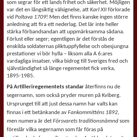
som segrar för ett lands frihet och säkerhet. Möjligen
var det en långsiktig välsignelse, att
Karl XII
förlorade
vid
Poltava 1709
! Men det finns kanske ingen större
anledning att fira ett nederlag. Det lär inte heller
stärka förbandsandan att uppmärksamma sådana.
Förlust eller seger; egentligen är det förstås de
enskilda soldaternas pliktuppfyllelse och obesjungna
prestationer vi bör hylla – liksom alla A 6:ares
vardagliga insatser, vilka bidrog till Sveriges fred och
självständighet så länge regementet fick verka,
1895-1985.
På Artilleriregementets standar
återfinns nu de
segernamn, som också pryder muren på Kviberg.
Ursprunget till att just dessa namn har valts kan
finnas i ett betänkande av
Fankommitténs 1892
,
men numera är det
Försvarets traditionsnämnd
som
föreslår vilka segernamn som får föras på