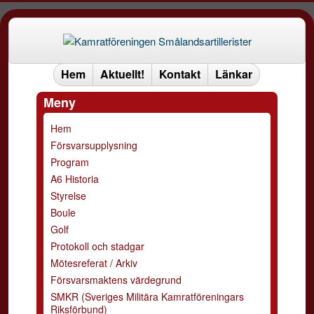
Hem
Aktuellt!
Kontakt
Länkar
Meny
Hem
Försvarsupplysning
Program
A6 Historia
Styrelse
Boule
Golf
Protokoll och stadgar
Mötesreferat / Arkiv
Försvarsmaktens värdegrund
SMKR (Sveriges Militära Kamratföreningars
Riksförbund)