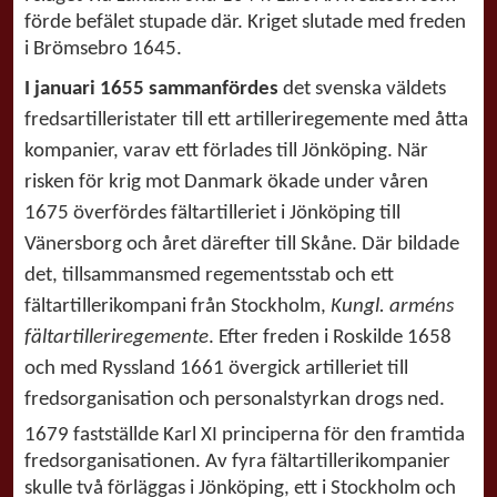
förde befälet stupade där. Kriget slutade med freden
i Brömsebro 1645.
I januari 1655 sammanfördes
det svenska väldets
fredsartilleristater till ett artilleriregemente med åtta
kompanier, varav ett förlades till Jönköping. När
risken för krig mot Danmark ökade under våren
1675 överfördes fältartilleriet i Jönköping till
Vänersborg och året därefter till Skåne. Där bildade
det, tillsammans
med regementsstab och ett
fältartillerikompani från Stockholm,
Kungl. arméns
fältartilleriregemente
. Efter freden i Roskilde 1658
och med Ryssland 1661 övergick artilleriet till
fredsorganisation och personalstyrkan drogs ned.
1679 fastställde Karl XI principerna för den framtida
fredsorganisationen. Av fyra fältartillerikompanier
skulle två förläggas i Jönköping, ett i Stockholm och