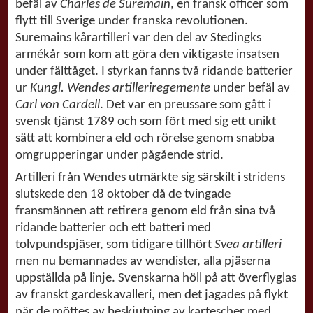
befäl av
Charles de Suremain
, en fransk officer som
flytt till Sverige under franska revolutionen.
Suremains kårartilleri var den del av Stedingks
armékår som kom att göra den viktigaste insatsen
under fälttåget. I styrkan fanns två ridande batterier
ur
Kungl. Wendes artilleriregemente
under befäl av
Carl von Cardell
. Det var en preussare som gått i
svensk tjänst 1789 och som fört med sig ett unikt
sätt att kombinera eld och rörelse genom snabba
omgrupperingar under pågående strid.
Artilleri från Wendes utmärkte sig särskilt i stridens
slutskede den 18 oktober då de tvingade
fransmännen att retirera genom eld från sina två
ridande batterier och ett batteri med
tolvpundspjäser, som tidigare tillhört
Svea artilleri
men nu bemannades av wendister, alla pjäserna
uppställda på linje. Svenskarna höll på att överflyglas
av franskt gardeskavalleri, men det jagades på flykt
när de möttes av beskjutning av kartescher med