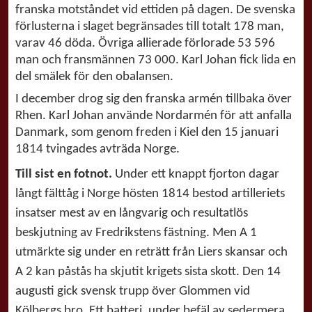
franska motståndet vid ettiden på dagen. De svenska
förlusterna i slaget begränsades till totalt 178 man,
varav 46 döda. Övriga allierade förlorade 53 596
man och fransmännen 73 000. Karl Johan fick lida en
del smälek för den obalansen.
I december drog sig den franska armén tillbaka över
Rhen. Karl Johan använde Nordarmén för att anfalla
Danmark, som genom freden i Kiel den 15 januari
1814 tvingades avträda Norge.
Till sist en fotnot.
Under ett knappt fjorton dagar
långt fälttåg i Norge hösten 1814 bestod artilleriets
insatser mest av en långvarig och resultatlös
beskjutning av Fredrikstens fästning. Men A 1
utmärkte sig under en reträtt från Liers skansar och
A 2 kan påstås ha skjutit krigets sista skott. Den 14
augusti gick svensk trupp över Glommen vid
Kölbergs bro. Ett batteri, under befäl av sedermera