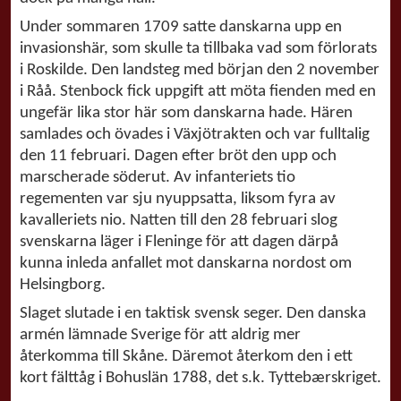
Under sommaren 1709 satte danskarna upp en
invasionshär, som skulle ta tillbaka vad som förlorats
i Roskilde. Den landsteg med början den 2 november
i Råå. Stenbock fick uppgift att möta fienden med en
ungefär lika stor här som danskarna hade. Hären
samlades och övades i Växjötrakten och var fulltalig
den 11 februari. Dagen efter bröt den upp och
marscherade söderut. Av infanteriets tio
regementen var sju nyuppsatta, liksom fyra av
kavalleriets nio. Natten till den 28 februari slog
svenskarna läger i Fleninge för att dagen därpå
kunna inleda anfallet mot danskarna nordost om
Helsingborg.
Slaget slutade i en taktisk svensk seger. Den danska
armén lämnade Sverige för att aldrig mer
återkomma till Skåne. Däremot återkom den i ett
kort fälttåg i Bohuslän 1788, det s.k. Tyttebærskriget.