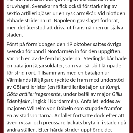
druvhagel. Svenskarna fick också förstärkning av
sextio artilleripjäser ur en rysk armékår. Vid niotiden
ebbade striderna ut. Napoleon gav slaget förlorat,
men det återstod att driva ut fransmännen ur själva
staden.
Först på förmiddagen den 19 oktober sattes övriga
svenska förband i Nordarmén in för den uppgiften.
Var och en av de fem brigaderna i Stedingks kår hade
en bataljon jägarsoldater, som var särskilt lämpade
för strid i ort. Tillsammans med en bataljon ur
Värmlands fältjägare ryckte de fram med understöd
av Götartillerister (en fältartilleribataljon ur
Kungl.
Göta artilleriregemente
, under befäl av major
Gillis
Edenhjelm
, ingick i Nordarmén). Anfallet leddes av
majoren Wilhelm von Döbeln som stupade framför
en av stadsportarna. Anfallet fortsatte dock efter att
även ryssar och preussare lyckats bryta in i staden på
andra ställen. Efter hårda strider upphörde det