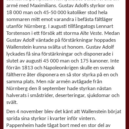
armé med Maximilians. Gustav Adolfs styrkor om
18 000 man och 45-50 000 katoliker stod hela
sommaren mitt emot varandra i befästa fältläger
utanför Nürnberg. I augusti tillfångatogs Lennart
Torstenson i ett försök att storma
Alte Veste.
Medan
Gustav Adolf väntade på förstärkningar hoppades
Wallenstein kunna svälta ut honom. Gustav Adolf
lyckades få sina förstärkningar och disponerade i
slutet av augusti 45 000 man och 175 kanoner. Inte
förrän 1813 och Napoleonkrigen skulle en svensk
fältherre åter disponera en så stor styrka på en och
samma plats. Men när armén avtågade från
Nürnberg den 8 september hade styrkan nästan
halverats i småstrider, deserteringar, sjukdomar och
svält.
Den 4 november blev det känt att Wallenstein börjat
sprida sina styrkor i kvarter inför vintern.
Pappenheim hade tågat bort med en stor del av