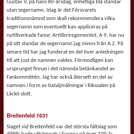
Gustav V, på hans 80-årsdag, enhetliga blå standar
utan segernamn. Idag är det Försvarets
traditionsnämnd som skall rekommendera vilka
segernamn som eventuellt kan appliceras på
nytillverkade fanor.
Artilleriregementet
, A 9, har nu
på sitt standar de segernamn jag minns från A 2. På
senare tid har jag funderat en del över anledningen
till att just de namnen valdes. Förmodligen kan
ursprunget finnas i det nämnda betänkandet av
Fankommittén. Jag har också återsett en del av
namnen i form av bataljmålningar i Rikssalen på
Läckö slott.
Breitenfeld 1631
Slaget vid Breitenfeld var det största fältslag som