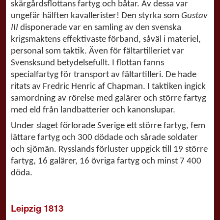
skärgårdsflottans fartyg och båtar. Av dessa var
ungefär hälften kavallerister! Den styrka som
Gustav
III
disponerade var en samling av den svenska
krigsmaktens effektivaste förband, såväl i materiel,
personal som taktik. Även för fältartilleriet var
Svensksund betydelsefullt. I flottan fanns
specialfartyg för transport av fältartilleri. De hade
ritats av Fredric Henric af Chapman. I taktiken ingick
samordning av rörelse med galärer och större fartyg
med eld från landbatterier och kanonslupar.
Under slaget förlorade Sverige ett större fartyg, fem
lättare fartyg och 300 dödade och sårade soldater
och sjömän. Rysslands förluster uppgick till 19 större
fartyg, 16 galärer, 16 övriga fartyg och minst 7 400
döda.
Leipzig 1813