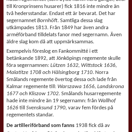
till Kronprinsens husarer) fick 1816 inte mindre än
två hedersstandar. Endast ett är bevarat. Det har
segernamnet
Bornhöft
. Samtliga dessa slag
utkämpades 1813. Från 1849 har även andra
arméförband tilldelats fanor med segernamn. Även
äldre slag kom då att uppmärksammas.
Exempelvis föreslog en Fankommitté i ett
betänkande 1892, att Jönköpings regemente skulle
föra segernamnen:
Lützen 1632, Wittstock 1636,
Malatitze 1708 och Hälsingborg 1710
. Norra
Smålands regemente övertog dessa och lade från
Kalmar regemente till:
Warszawa 1656, Landskrona
1677 och Kliszow 1702
. Smålands husarregemente
hade inte mindre än 19 segernamn: från
Wallhof
1626
till
Svensksund 1790
, varav fem fördes på
regementets standar.
De artilleriförband som fanns
1938 fick då av