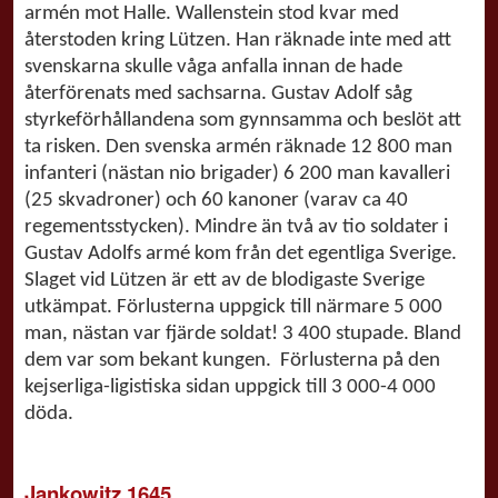
armén mot Halle. Wallenstein stod kvar med
återstoden kring Lützen. Han räknade inte med att
svenskarna skulle våga anfalla innan de hade
återförenats med sachsarna. Gustav Adolf såg
styrkeförhållandena som gynnsamma och beslöt att
ta risken. Den svenska armén räknade 12 800 man
infanteri (nästan nio brigader) 6 200 man kavalleri
(25 skvadroner) och 60 kanoner (varav ca 40
regementsstycken). Mindre än två av tio soldater i
Gustav Adolfs armé kom från det egentliga Sverige.
Slaget vid Lützen är ett av de blodigaste Sverige
utkämpat. Förlusterna uppgick till närmare 5 000
man, nästan var fjärde soldat! 3 400 stupade. Bland
dem var som bekant kungen. Förlusterna på den
kejserliga-ligistiska sidan uppgick till 3 000-4 000
döda.
Jankowitz 1645