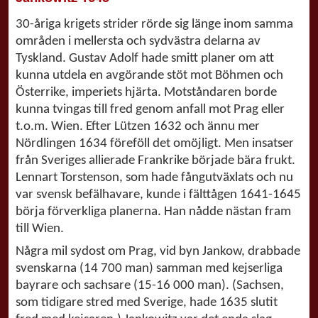
30-åriga krigets strider rörde sig länge inom samma
områden i mellersta och sydvästra delarna av
Tyskland. Gustav Adolf hade smitt planer om att
kunna utdela en avgörande stöt mot Böhmen och
Österrike, imperiets hjärta. Motståndaren borde
kunna tvingas till fred genom anfall mot Prag eller
t.o.m. Wien. Efter Lützen 1632 och ännu mer
Nördlingen 1634 föreföll det omöjligt. Men insatser
från Sveriges allierade Frankrike började bära frukt.
Lennart Torstenson, som hade fångutväxlats och nu
var svensk befälhavare, kunde i fälttågen 1641-1645
börja förverkliga planerna. Han nådde nästan fram
till Wien.
Några mil sydost om Prag, vid byn Jankow, drabbade
svenskarna (14 700 man) samman med kejserliga
bayrare och sachsare (15-16 000 man). (Sachsen,
som tidigare stred med Sverige, hade 1635 slutit