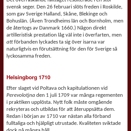
Det överraskande fälttåget resulterade i en stor
svensk seger. Den 26 februari slöts freden i Roskilde,
som gav Sverige Halland, Skåne, Blekinge och
Bohuslän. (Även Trondheims län och Bornholm, men
de återtogs av Danmark 1660.) Någon direkt
artilleristisk prestation låg väl inte i överfarten, men
att
förbanden lyckades ta sig över isarna var
naturligtvis en förutsättning för den för Sverige så
lyckosamma freden.
Helsingborg 1710
Efter slaget vid Poltava och kapitulationen vid
Perevolotjna
den 1 juli 1709 var många regementen
i praktiken upplösta. Nytt folk måste omgående
rekryteras och utbildas för att återuppsätta dem.
Redan i början av 1710 var nästan alla förband
fulltaliga och hjälpligt utrustade. Kvaliteten sviktade
dock på många håll.