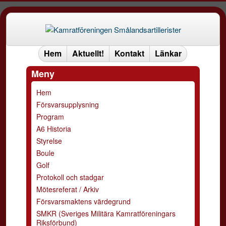
Hem
Aktuellt!
Kontakt
Länkar
Meny
Hem
Försvarsupplysning
Program
A6 Historia
Styrelse
Boule
Golf
Protokoll och stadgar
Mötesreferat / Arkiv
Försvarsmaktens värdegrund
SMKR (Sveriges Militära Kamratföreningars
Riksförbund)