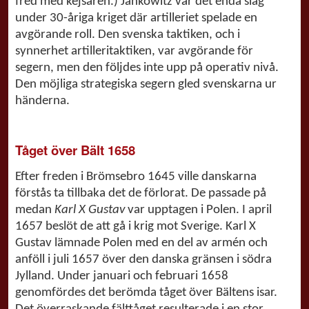
fred med kejsaren.) Jankowitz var det enda slag
under 30-åriga kriget där artilleriet spelade en
avgörande roll. Den svenska taktiken, och i
synnerhet artilleritaktiken, var avgörande för
segern, men den följdes inte upp på operativ nivå.
Den möjliga strategiska segern gled svenskarna ur
händerna.
Tåget över Bält 1658
Efter freden i Brömsebro 1645 ville danskarna
förstås ta tillbaka det de förlorat. De passade på
medan
Karl X Gustav
var upptagen i Polen. I april
1657 beslöt de att gå i krig mot Sverige. Karl X
Gustav lämnade Polen med en del av armén och
anföll i juli 1657 över den danska gränsen i södra
Jylland. Under januari och februari 1658
genomfördes det berömda tåget över Bältens isar.