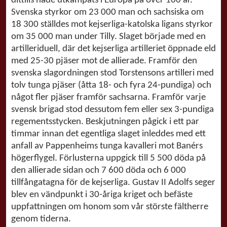
dittills hade utkämpats i Europa på över 100 år.
Svenska styrkor om 23 000 man och sachsiska om
18 300 ställdes mot kejserliga-katolska ligans styrkor
om 35 000 man under Tilly. Slaget började med en
artilleriduell, där det kejserliga artilleriet öppnade eld
med 25-30 pjäser mot de allierade. Framför den
svenska slagordningen stod Torstensons artilleri med
tolv tunga pjäser (åtta 18- och fyra 24-pundiga) och
något fler pjäser framför sachsarna. Framför varje
svensk brigad stod dessutom fem eller sex 3-pundiga
regementsstycken. Beskjutningen pågick i ett par
timmar innan det egentliga slaget inleddes med ett
anfall av Pappenheims tunga kavalleri mot Banérs
högerflygel. Förlusterna uppgick till 5 500 döda på
den allierade sidan och 7 600 döda och 6 000
tillfångatagna för de kejserliga. Gustav II Adolfs seger
blev en vändpunkt i 30-åriga kriget och befäste
uppfattningen om honom som vår störste fältherre
genom tiderna.