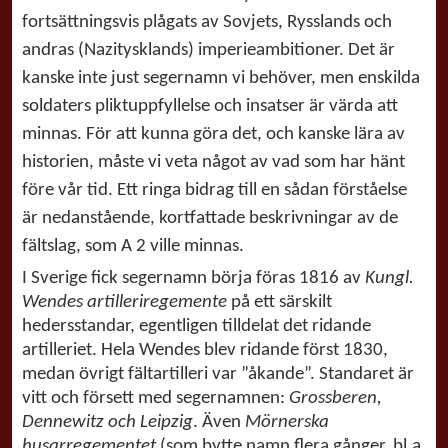
fortsättningsvis plågats av Sovjets, Rysslands och
andras (Nazitysklands) imperieambitioner. Det är
kanske inte just segernamn vi behöver, men enskilda
soldaters pliktuppfyllelse och insatser är värda att
minnas. För att kunna göra det, och kanske lära av
historien, måste vi veta något av vad som har hänt
före vår tid. Ett ringa bidrag till en sådan förståelse
är nedanstående, kortfattade beskrivningar av de
fältslag, som A 2 ville minnas.
I Sverige fick segernamn börja föras 1816 av
Kungl.
Wendes artilleriregemente
på ett särskilt
hedersstandar, egentligen tilldelat det ridande
artilleriet. Hela Wendes blev ridande först 1830,
medan övrigt fältartilleri var ”åkande”. Standaret är
vitt och försett med segernamnen:
Grossberen,
Dennewitz och Leipzig
. Även
Mörnerska
husarregementet
(som bytte namn flera gånger, bl.a.