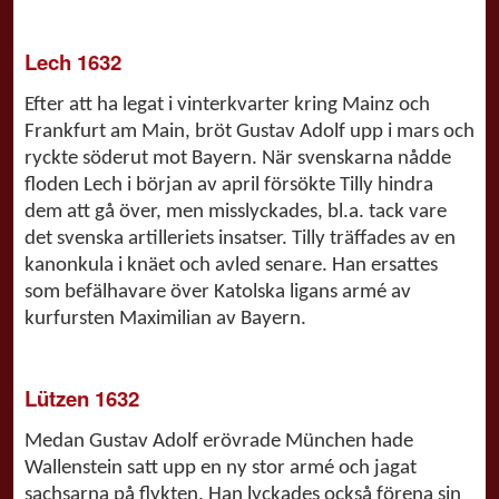
Lech 1632
Efter att ha legat i vinterkvarter kring Mainz och
Frankfurt am Main, bröt Gustav Adolf upp i mars och
ryckte söderut mot Bayern. När svenskarna nådde
floden Lech i början av april försökte Tilly hindra
dem att gå över, men misslyckades, bl.a. tack vare
det svenska artilleriets insatser. Tilly träffades av en
kanonkula i knäet och avled senare. Han ersattes
som befälhavare över Katolska ligans armé av
kurfursten Maximilian av Bayern.
Lützen 1632
Medan Gustav Adolf erövrade München hade
Wallenstein satt upp en ny stor armé och jagat
sachsarna på flykten. Han lyckades också förena sin