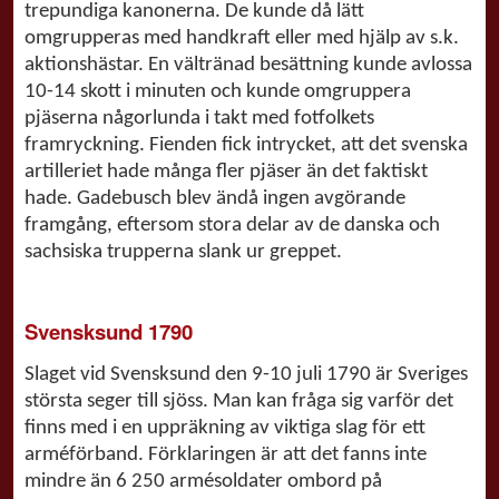
trepundiga kanonerna. De kunde då lätt
omgrupperas med handkraft eller med hjälp av s.k.
aktionshästar. En vältränad besättning kunde avlossa
10-14 skott i minuten och kunde omgruppera
pjäserna någorlunda i takt med fotfolkets
framryckning. Fienden fick intrycket, att det svenska
artilleriet hade många fler pjäser än det faktiskt
hade. Gadebusch blev ändå ingen avgörande
framgång, eftersom stora delar av de danska och
sachsiska trupperna slank ur greppet.
Svensksund 1790
Slaget vid Svensksund den 9-10 juli 1790 är Sveriges
största seger till sjöss. Man kan fråga sig varför det
finns med i en uppräkning av viktiga slag för ett
arméförband. Förklaringen är att det fanns inte
mindre än 6 250 armésoldater ombord på