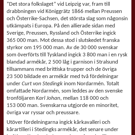
”Det stora folkslaget” vid Leipzig var, fram till
drabbningen vid Königgrätz 1866 mellan Preussen
och Österrike-Sachsen, det största slag som någonsin
utkämpats i Europa. På den allierade sidan med
Sverige, Preussen, Ryssland och Österrike ingick
365 000 man. Mot dessa stod i slutskedet franska
styrkor om 195 000 man. Av de 30 000 svenskar
som överförts till Tyskland ingick 3 800 man i en rysk
blandad armékår, 2 500 låg i garnison i Stralsund
tillsammans med brittiska trupper och de övriga
23 500 bildade en armékår med två fördelningar
under
Curt von Stedingk
inom Nordarmén. Totalt
omfattade Nordarmén, som leddes av den svenske
tronföljaren
Karl Johan
, mellan 118 000 och
153 000 man. Svenskarna utgjorde en minoritet,
övriga var ryssar och preussare.
Utöver fördelningarna ingick kårkavalleri och
kårartilleri i Stedingks armékår, det senare under