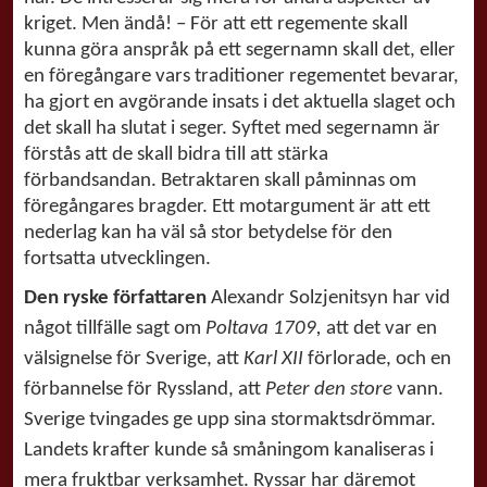
kriget. Men ändå! – För att ett regemente skall
kunna göra anspråk på ett segernamn skall det, eller
en föregångare vars traditioner regementet bevarar,
ha gjort en avgörande insats i det aktuella slaget och
det skall ha slutat i seger. Syftet med segernamn är
förstås att de skall bidra till att stärka
förbandsandan. Betraktaren skall påminnas om
föregångares bragder. Ett motargument är att ett
nederlag kan ha väl så stor betydelse för den
fortsatta utvecklingen.
Den ryske författaren
Alexandr Solzjenitsyn har vid
något tillfälle sagt om
Poltava 1709,
att det var en
välsignelse för Sverige, att
Karl XII
förlorade, och en
förbannelse för Ryssland, att
Peter den store
vann.
Sverige tvingades ge upp sina stormaktsdrömmar.
Landets krafter kunde så småningom kanaliseras i
mera fruktbar verksamhet. Ryssar har däremot