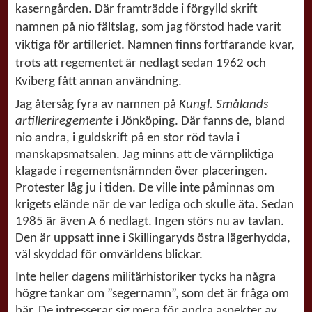
kaserngården. Där framträdde i förgylld skrift
namnen på nio fältslag, som jag förstod hade varit
viktiga för artilleriet. Namnen finns fortfarande kvar,
trots att regementet är nedlagt sedan 1962 och
Kviberg fått annan användning.
Jag återsåg fyra av namnen på
Kungl. Smålands
artilleriregemente
i Jönköping. Där fanns de, bland
nio andra, i guldskrift på en stor röd tavla i
manskapsmatsalen. Jag minns att de värnpliktiga
klagade i regementsnämnden över placeringen.
Protester låg ju i tiden. De ville inte påminnas om
krigets elände när de var lediga och skulle äta. Sedan
1985 är även A 6 nedlagt. Ingen störs nu av tavlan.
Den är uppsatt inne i Skillingaryds östra lägerhydda,
väl skyddad för omvärldens blickar.
Inte heller dagens militärhistoriker tycks ha några
högre tankar om ”segernamn”, som det är fråga om
här. De intresserar sig mera för andra aspekter av