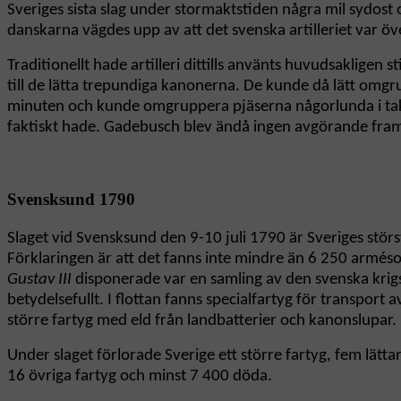
Sveriges sista slag under stormaktstiden några mil sydos
danskarna vägdes upp av att det svenska artilleriet var ö
Traditionellt hade artilleri dittills använts huvudsaklig
till de lätta trepundiga kanonerna. De kunde då lätt omgr
minuten och kunde omgruppera pjäserna någorlunda i takt m
faktiskt hade. Gadebusch blev ändå ingen avgörande fram
Svensksund 1790
Slaget vid Svensksund den 9-10 juli 1790 är Sveriges störst
Förklaringen är att det fanns inte mindre än 6 250 arméso
Gustav III
disponerade var en samling av den svenska krigsm
betydelsefullt. I flottan fanns specialfartyg för transport 
större fartyg med eld från landbatterier och kanonslupar.
Under slaget förlorade Sverige ett större fartyg, fem lätta
16 övriga fartyg och minst 7 400 döda.