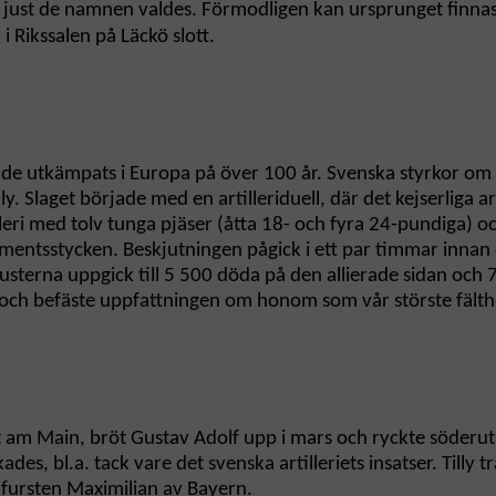
 att just de namnen valdes. Förmodligen kan ursprunget fin
i Rikssalen på Läckö slott.
lls hade utkämpats i Europa på över 100 år. Svenska styrkor
y. Slaget började med en artilleriduell, där det kejserliga 
eri med tolv tunga pjäser (åtta 18- och fyra 24-pundiga) o
entsstycken. Beskjutningen pågick i ett par timmar innan de
sterna uppgick till 5 500 döda på den allierade sidan och 7
et och befäste uppfattningen om honom som vår störste fält
urt am Main, bröt Gustav Adolf upp i mars och ryckte söder
ades, bl.a. tack vare det svenska artilleriets insatser. Till
rfursten Maximilian av Bayern.