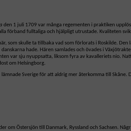
a
den 1 juli 1709 var många regementen i praktiken upplöst
la förband fulltaliga och hjälpligt utrustade. Kvaliteten sv
 som skulle ta tillbaka vad som förlorats i Roskilde. Den
 danskarna hade. Hären samlades och övades i Växjötrakten 
n var sju nyuppsatta, liksom fyra av kavalleriets nio. Natte
dost om Helsingborg.
n lämnade Sverige för att aldrig mer återkomma till Skåne. 
öder om Östersjön till Danmark, Ryssland och Sachsen. Någr