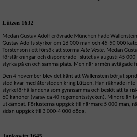
Lützen 1632
Medan Gustav Adolf erövrade München hade Wallenstein sa
Gustav Adolfs styrkor om 18 000 man och 45-50 000 katoli
Torstenson i ett försök att storma
Alte Veste.
Medan Gustav
förstärkningar och disponerade i slutet av augusti 45 000
styrka på en och samma plats. Men när armén avtågade frå
Den 4 november blev det känt att Wallenstein börjat sprid
stod kvar med återstoden kring Lützen. Han räknade inte 
styrkeförhållandena som gynnsamma och beslöt att ta ris
60 kanoner (varav ca 40 regementsstycken). Mindre än två 
utkämpat. Förlusterna uppgick till närmare 5 000 man, näs
sidan uppgick till 3 000-4 000 döda.
Jankowitz 1645