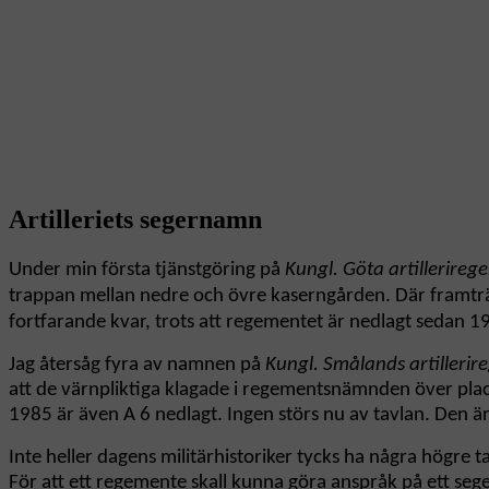
Artilleriets segernamn
Under min första
tjänstgöring på
Kungl. Göta artillerire
trappan mellan nedre och övre kaserngården. Där framträdde
fortfarande kvar, trots att regementet är nedlagt sedan 
Jag återsåg fyra av namnen på
Kungl. Smålands artilleri
att de värnpliktiga klagade i regementsnämnden över placer
1985 är även A 6 nedlagt. Ingen störs nu av tavlan. Den är
Inte heller dagens militärhistoriker tycks ha några högre
För att ett regemente skall kunna göra anspråk på ett sege