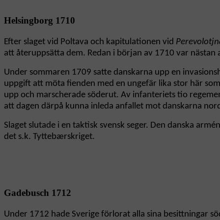
Helsingborg 1710
Efter slaget vid Poltava och kapitulationen vid
Perevolotjn
att återuppsätta dem. Redan i början av 1710 var nästan al
Under sommaren 1709 satte danskarna upp en invasionshär,
uppgift att möta fienden med en ungefär lika stor här som
upp och marscherade söderut. Av infanteriets tio regemente
att dagen därpå kunna inleda anfallet mot danskarna nor
Slaget slutade i en taktisk svensk seger. Den danska armé
det s.k. Tyttebærskriget.
Gadebusch 1712
Under 1712 hade Sverige förlorat alla sina besittningar s