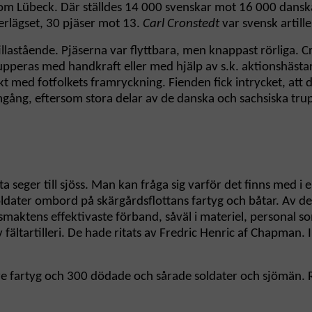
t om Lübeck. Där ställdes 14 000 svenskar mot 16 000 dansk
verlägset, 30 pjäser mot 13.
Carl Cronstedt
var svensk artill
en stillastående. Pjäserna var flyttbara, men knappast rörli
upperas med handkraft eller med hjälp av s.k. aktionshästar
ed fotfolkets framryckning. Fienden fick intrycket, att de
gång, eftersom stora delar av de danska och sachsiska tru
a seger till sjöss. Man kan fråga sig varför det finns med i
ldater ombord på skärgårdsflottans fartyg och båtar. Av de
aktens effektivaste förband, såväl i materiel, personal som
av fältartilleri. De hade ritats av Fredric Henric af Chapman
re fartyg och 300 dödade och sårade soldater och sjömän. Rys