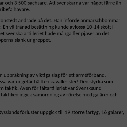
ar och 3 500 sachsare. Att svenskarna var något färre än
eribefälhavare.
ga. Cronstedt ändrade på det. Han införde anmarschbommar
. En vältränad besättning kunde avlossa 10-14 skott i
t svenska artilleriet hade många fler pjäser än det
pperna slank ur greppet.
 en uppräkning av viktiga slag för ett arméförband.
ssa var ungefär hälften kavallerister! Den styrka som
 taktik. Även för fältartilleriet var Svensksund
. I taktiken ingick samordning av rörelse med galärer och
slands förluster uppgick till 19 större fartyg, 16 galärer,