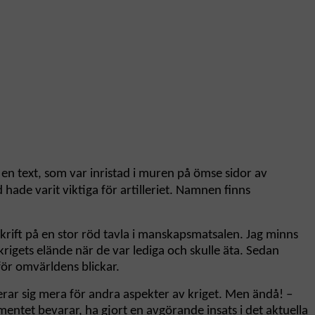
 en text, som var inristad i muren på ömse sidor av
hade varit viktiga för artilleriet. Namnen finns
skrift på en stor röd tavla i manskapsmatsalen. Jag minns
rigets elände när de var lediga och skulle äta. Sedan
för omvärldens blickar.
erar sig mera för andra aspekter av kriget. Men ändå! –
mentet bevarar, ha gjort en avgörande insats i det aktuella