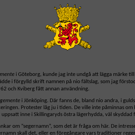
gemente
i Göteborg, kunde jag inte undgå att lägga märke till
 i förgylld skrift namnen på nio fältslag, som jag förstod 
1962 och Kviberg fått annan användning.
regemente
i Jönköping. Där fanns de, bland nio andra, i guld
ingen. Protester låg ju i tiden. De ville inte påminnas om k
 uppsatt inne i Skillingaryds östra lägerhydda, väl skyddad 
 tankar om ”segernamn”, som det är fråga om här. De intress
rnamn skall det, eller en föregångare vars traditioner rege