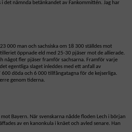
nas i det nämnda betänkandet av Fankommittén. Jag har
 om 23 000 man och sachsiska om 18 300 ställdes mot
artilleriet öppnade eld med 25-30 pjäser mot de allierade.
ch något fler pjäser framför sachsarna. Framför varje
t egentliga slaget inleddes med ett anfall av
 600 döda och 6 000 tillfångatagna för de kejserliga.
herre genom tiderna.
ut mot Bayern. När svenskarna nådde floden Lech i början
y träffades av en kanonkula i knäet och avled senare. Han