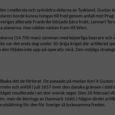
den i mellersta och sydvästra delarna av Tyskland. Gustav 
daren borde kunna tvingas till fred genom anfall mot Prag 
Sveriges allierade Frankrike började bära frukt. Lennart To
ga planerna. Han nådde nästan fram till Wien.
nskarna (14 700 man) samman med kejserliga bayrare och s
z var det enda slag under 30-åriga kriget där artilleriet sp
n den följdes inte upp på operativ nivå. Den möjliga strate
tillbaka det de förlorat. De passade på medan
Karl X Gustav
rmén och anföll i juli 1657 över den danska gränsen i söd
tåget resulterade i en stor svensk seger. Den 26 februari sl
, men de återtogs av Danmark 1660.) Någon direkt artilleri
förutsättning för den för Sverige så lyckosamma freden.