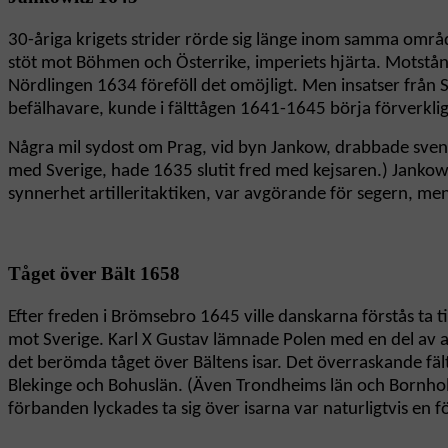
30-åriga krigets strider rörde sig länge inom samma områ
stöt mot Böhmen och Österrike, imperiets hjärta. Motstån
Nördlingen 1634 föreföll det omöjligt. Men insatser från 
befälhavare, kunde i fälttågen 1641-1645 börja förverkli
Några mil sydost om Prag, vid byn Jankow, drabbade sve
med Sverige, hade 1635 slutit fred med kejsaren.) Jankowit
synnerhet artilleritaktiken, var avgörande för segern, me
Tåget över Bält 1658
Efter freden i Brömsebro 1645 ville danskarna förstås ta 
mot Sverige. Karl X Gustav lämnade Polen med en del av a
det berömda tåget över Bältens isar. Det överraskande fält
Blekinge och Bohuslän. (Även Trondheims län och Bornholm
förbanden lyckades ta sig över isarna var naturligtvis en 