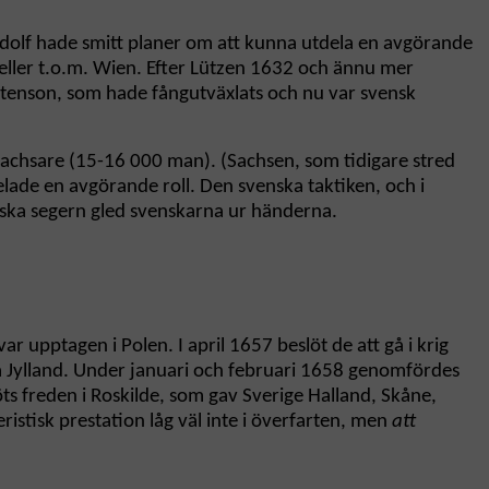
Adolf hade smitt planer om att kunna utdela en avgörande
eller t.o.m. Wien. Efter Lützen 1632 och ännu mer
rstenson, som hade fångutväxlats och nu var svensk
achsare (15-16 000 man). (Sachsen, som tidigare stred
elade en avgörande roll. Den svenska taktiken, och i
giska segern gled svenskarna ur händerna.
var upptagen i Polen. I april 1657 beslöt de att gå i krig
ra Jylland. Under januari och februari 1658 genomfördes
öts freden i Roskilde, som gav Sverige Halland, Skåne,
stisk prestation låg väl inte i överfarten, men
att