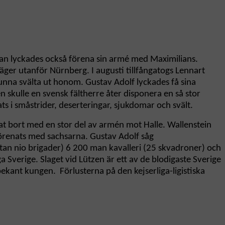
an lyckades också förena sin armé med Maximilians.
ger utanför Nürnberg. I augusti tillfångatogs Lennart
nna svälta ut honom. Gustav Adolf lyckades få sina
skulle en svensk fältherre åter disponera en så stor
i småstrider, deserteringar, sjukdomar och svält.
at bort med en stor del av armén mot Halle. Wallenstein
förenats med sachsarna. Gustav Adolf såg
an nio brigader) 6 200 man kavalleri (25 skvadroner) och
Sverige. Slaget vid Lützen är ett av de blodigaste Sverige
kant kungen. Förlusterna på den kejserliga-ligistiska