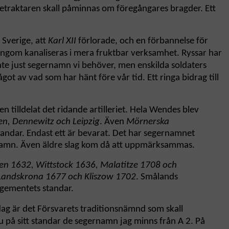
n. Betraktaren skall påminnas om föregångares bragder. Ett
r Sverige, att
Karl XII
förlorade, och en förbannelse för
ngom kanaliseras i mera fruktbar verksamhet. Ryssar har
nte just segernamn vi behöver, men enskilda soldaters
got av vad som har hänt före vår tid. Ett ringa bidrag till
en tilldelat det ridande artilleriet. Hela Wendes blev
en, Dennewitz och Leipzig
. Även
Mörnerska
standar. Endast ett är bevarat. Det har segernamnet
rnamn. Även äldre slag kom då att uppmärksammas.
en 1632, Wittstock 1636, Malatitze 1708 och
andskrona 1677 och Kliszow 1702
. Smålands
egementets standar.
dag är det Försvarets traditionsnämnd som skall
nu på sitt standar de segernamn jag minns från A 2. På