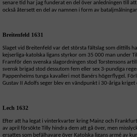
senare tid har jag funderat en del över anledningen till
också återsett en del av namnen i form av bataljmålningar 
Breitenfeld 1631
Slaget vid Breitenfeld var det största fältslag som ditti
kejserliga-katolska ligans styrkor om 35 000 man under Till
Framför den svenska slagordningen stod Torstensons artill
svensk brigad stod dessutom fem eller sex 3-pundiga regem
Pappenheims tunga kavalleri mot Banérs högerflygel. Förlu
Gustav II Adolfs seger blev en vändpunkt i 30-åriga krig
Lech 1632
Efter att ha legat i vinterkvarter kring Mainz och Frankf
av april försökte Tilly hindra dem att gå över, men misslyck
ersattes som befälhavare över Katolska ligans armé av ku