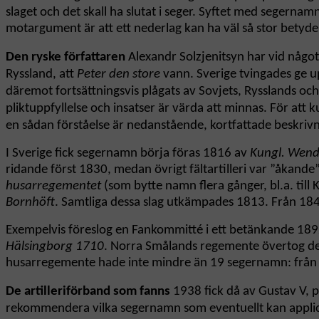
slaget och det skall ha slutat i seger. Syftet med segernam
motargument är att ett nederlag kan ha väl så stor betydel
Den ryske författaren
Alexandr Solzjenitsyn har vid något 
Ryssland, att
Peter den store
vann. Sverige tvingades ge u
däremot fortsättningsvis plågats av Sovjets, Rysslands oc
pliktuppfyllelse och insatser är värda att minnas. För att k
en sådan förståelse är nedanstående, kortfattade beskrivni
I Sverige fick segernamn börja föras 1816 av
Kungl. Wende
ridande först 1830, medan övrigt fältartilleri var ”åkand
husarregementet
(som bytte namn flera gånger, bl.a. till
Bornhöft
. Samtliga dessa slag utkämpades 1813. Från 18
Exempelvis föreslog en Fankommitté i ett betänkande 189
Hälsingborg 1710
. Norra Smålands regemente övertog des
husarregemente hade inte mindre än 19 segernamn: frå
De artilleriförband som fanns
1938 fick då av Gustav V, 
rekommendera vilka segernamn som eventuellt kan applice