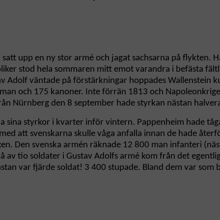
tt upp en ny stor armé och jagat sachsarna på flykten. H
ker stod hela sommaren mitt emot varandra i befästa fältlä
 Adolf väntade på förstärkningar hoppades Wallenstein ku
 man och 175 kanoner. Inte förrän 1813 och Napoleonkrigen 
n Nürnberg den 8 september hade styrkan nästan halverats 
a sina styrkor i kvarter inför vintern. Pappenheim hade tåg
med att svenskarna skulle våga anfalla innan de hade åter
ken. Den svenska armén räknade 12 800 man infanteri (näst
av tio soldater i Gustav Adolfs armé kom från det egentliga 
tan var fjärde soldat! 3 400 stupade. Bland dem var som be