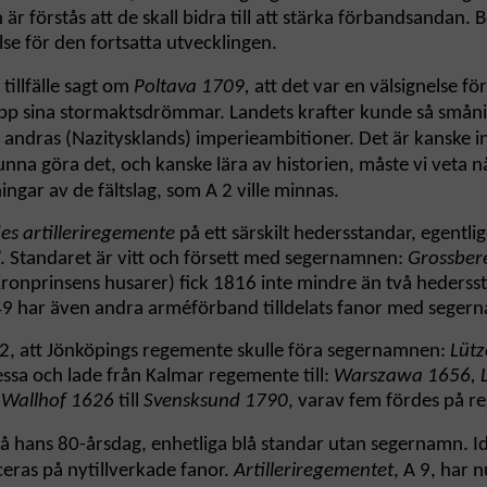
n är förstås att de skall bidra till att stärka förbandsanda
se för den fortsatta utvecklingen.
tillfälle sagt om
Poltava 1709,
att det var en välsignelse fö
pp sina stormaktsdrömmar. Landets krafter kunde så småni
h andras (Nazitysklands) imperieambitioner. Det är kanske i
unna göra det, och kanske lära av historien, måste vi veta nå
ngar av de fältslag, som A 2 ville minnas.
s artilleriregemente
på ett särskilt hedersstandar, egentlig
e”. Standaret är vitt och försett med segernamnen:
Grossber
 Kronprinsens husarer) fick 1816 inte mindre än två heders
49 har även andra arméförband tilldelats fanor med sege
2, att Jönköpings regemente skulle föra segernamnen:
Lütz
sa och lade från Kalmar regemente till:
Warszawa 1656, L
n
Wallhof 1626
till
Svensksund 1790
, varav fem fördes på r
på hans 80-årsdag, enhetliga blå standar utan segernamn. I
ras på nytillverkade fanor.
Artilleriregementet
, A 9, har 