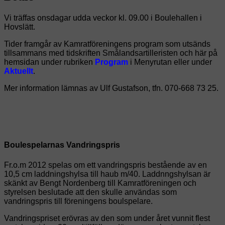
Vi träffas onsdagar udda veckor kl. 09.00 i Boulehallen i
Hovslätt.
Tider framgår av Kamratföreningens program som utsänds
tillsammans
med tidskriften Smålandsartilleristen och här på
hemsidan under rubriken
Program
i Menyrutan eller
under
Aktuellt
.
Mer information lämnas av Ulf Gustafson, tfn. 070-668 73 25.
Boulespelarnas Vandringspris
Fr.o.m 2012 spelas om ett vandringspris bestående av en
10,5 cm laddningshylsa till haub m/40. Laddnngshylsan är
skänkt av Bengt Nordenberg till Kamratföreningen och
styrelsen beslutade att den skulle användas som
vandringspris till föreningens boulspelare.
Vandringspriset erövras av den som under året vunnit flest