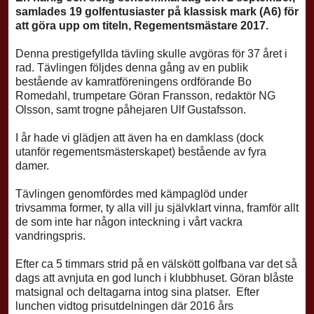
samlades 19 golfentusiaster på klassisk mark (A6) för
att göra upp om titeln, Regementsmästare 2017.
Denna prestigefyllda tävling skulle avgöras för 37 året i
rad. Tävlingen följdes denna gång av en publik
bestående av kamratföreningens ordförande Bo
Romedahl, trumpetare Göran Fransson, redaktör NG
Olsson, samt trogne påhejaren Ulf Gustafsson.
I år hade vi glädjen att även ha en damklass (dock
utanför regementsmästerskapet) bestående av fyra
damer.
Tävlingen genomfördes med kämpaglöd under
trivsamma former, ty alla vill ju självklart vinna, framför allt
de som inte har någon inteckning i vårt vackra
vandringspris.
Efter ca 5 timmars strid på en välskött golfbana var det så
dags att avnjuta en god lunch i klubbhuset. Göran blåste
matsignal och deltagarna intog sina platser. Efter
lunchen vidtog prisutdelningen där 2016 års