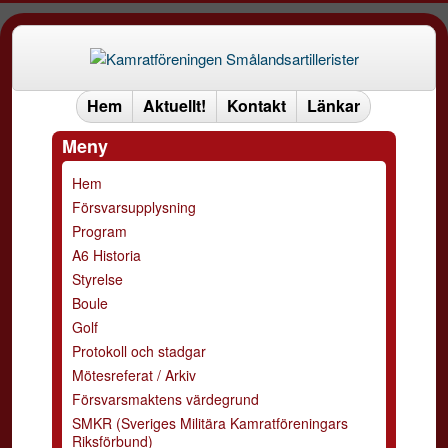
Hem
Aktuellt!
Kontakt
Länkar
Meny
Hem
Försvarsupplysning
Program
A6 Historia
Styrelse
Boule
Golf
Protokoll och stadgar
Mötesreferat / Arkiv
Försvarsmaktens värdegrund
SMKR (Sveriges Militära Kamratföreningars
Riksförbund)