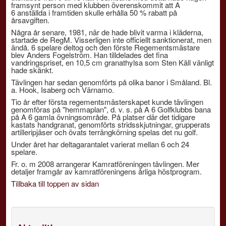
framsynt person med klubben överenskommit att A
6 anställda i framtiden skulle erhålla 50 % rabatt på
årsavgiften.
Några år senare, 1981, när de hade blivit varma i kläderna,
startade de RegM. Visserligen inte officiellt sanktionerat, men
ändå. 6 spelare deltog och den förste Regementsmästare
blev Anders Fogelström. Han tilldelades det fina
vandringspriset, en 10,5 cm granathylsa som Sten Käll vänligt
hade skänkt.
Tävlingen har sedan genomförts på olika banor i Småland. Bl.
a. Hook, Isaberg och Värnamo.
Tio år efter första regementsmästerskapet kunde tävlingen
genomföras på "hemmaplan", d. v. s. på A 6 Golfklubbs bana
på A 6 gamla övningsområde. På platser där det tidigare
kastats handgranat, genomförts stridsskjutningar, grupperats
artilleripjäser och övats terrängkörning spelas det nu golf.
Under året har deltagarantalet varierat mellan 6 och 24
spelare.
Fr. o. m 2008 arrangerar Kamratföreningen tävlingen. Mer
detaljer framgår av kamratföreningens årliga höstprogram.
Tillbaka till toppen av sidan