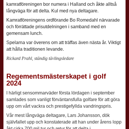
kamratföreningen bor numera i Halland och åkte alltså
långväga för att delta. Kul med nya deltagare.
Kamratföreningens ordförande Bo Romedahl
närvarade
och förrättade prisutdelningen i samband med en
gemensam lunch.
Spelarna var överens om att träffas även nästa år. Viktigt
att hålla traditionen levande.
Rickard Prahl, ständig tävlingsledare
Regementsmästerskapet
i golf
2024
I härligt sensommarväder första lördagen i september
samlades som vanligt förväntansfulla golfare för att göra
upp om vårt vackra och prestigefyllda vandringspris.
Vår mest långväga deltagare, Lars Johansson, dök
självfallet upp och konstaterade att han under årens lopp
åkt cirka 700 mil tur och retur för att delta i