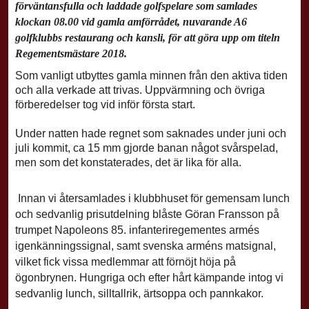
förväntansfulla och laddade golfspelare som samlades
klockan 08.00 vid gamla amförrådet, nuvarande A6
golfklubbs restaurang och kansli, för att göra upp om titeln
Regementsmästare 2018.
Som vanligt utbyttes gamla minnen från den aktiva tiden
och alla verkade att trivas. Uppvärmning och övriga
förberedelser tog vid inför första start.
Under natten hade regnet som saknades under juni och
juli kommit, ca 15 mm gjorde banan något svårspelad,
men som det konstaterades, det är lika för alla.
Innan vi återsamlades i klubbhuset för gemensam lunch
och sedvanlig prisutdelning blåste Göran Fransson på
trumpet Napoleons 85. infanteriregementes armés
igenkänningssignal, samt svenska arméns matsignal,
vilket fick vissa medlemmar att förnöjt höja på
ögonbrynen.
Hungriga och efter hårt kämpande intog vi
sedvanlig lunch, silltallrik, ärtsoppa och pannkakor.