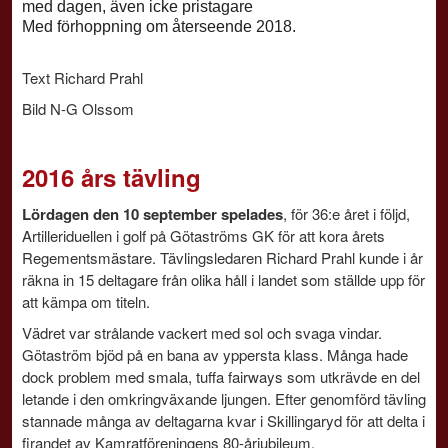
med dagen, även icke pristagare
Med förhoppning om återseende 2018.
Text Richard Prahl
Bild N-G Olssom
2016 års tävling
Lördagen den 10 september spelades
, för 36:e året i följd,
Artilleriduellen i golf på Götaströms GK för att kora årets
Regementsmästare. Tävlingsledaren Richard Prahl kunde i år
räkna in 15 deltagare från olika håll i landet som ställde upp för
att kämpa om titeln.
Vädret var strålande vackert med sol och svaga vindar.
Götaström bjöd på en bana av yppersta klass. Många hade
dock problem med smala, tuffa fairways som utkrävde en del
letande i den omkringväxande ljungen. Efter genomförd tävling
stannade många av deltagarna kvar i Skillingaryd för att delta i
firandet av Kamratföreningens 80-årjubileum.