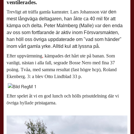
ventilerades.
Trevligt att träffa gamla kamrater. Lars Johansson
var
den
mest långväga deltagaren, han
åkte
ca 40 mil för att
kämpa och delta. Peter Malmberg (Malle)
var
den enda
av oss som fortfarande är aktiv inom Försvarsmakten,
han höll oss övriga uppdaterade om "vad som händer"
inom vårt gamla yrke. Alltid kul att lyssna på.
Efter uppvärmning
,
kämpades det hårt ute på banan. Som
vanligt, nästan i alla fall, segrade Bosse Nero med fina 37
poäng. Tvåa, med samma resultat (fast högre hcp), Roland
Ekenberg. 3: a blev Otto Lindblad 33 p.
Efter spelet åt vi en god lunch och hölls prisutdelning där vi
övriga
hyllade
pristagarna.