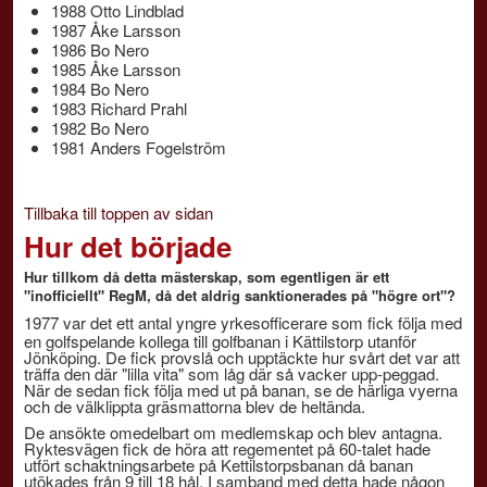
1988 Otto Lindblad
1987 Åke Larsson
1986 Bo Nero
1985 Åke Larsson
1984 Bo Nero
1983 Richard Prahl
1982 Bo Nero
1981 Anders Fogelström
Tillbaka till toppen av sidan
Hur det började
Hur tillkom då detta mästerskap, som egentligen är ett
"inofficiellt" RegM, då det aldrig sanktionerades på "högre ort"?
1977 var det ett antal yngre yrkesofficerare som fick följa med
en golfspelande kollega till golfbanan i Kättilstorp utanför
Jönköping. De fick provslå och upptäckte hur svårt det var att
träffa den där "lilla vita" som låg där så vacker upp-peggad.
När de sedan fick följa med ut på banan, se de härliga vyerna
och de välklippta gräsmattorna blev de heltända.
De ansökte omedelbart om medlemskap och blev antagna.
Ryktesvägen fick de höra att regementet på 60-talet hade
utfört schaktningsarbete på Kettilstorpsbanan då banan
utökades från 9 till 18 hål. I samband med detta hade någon