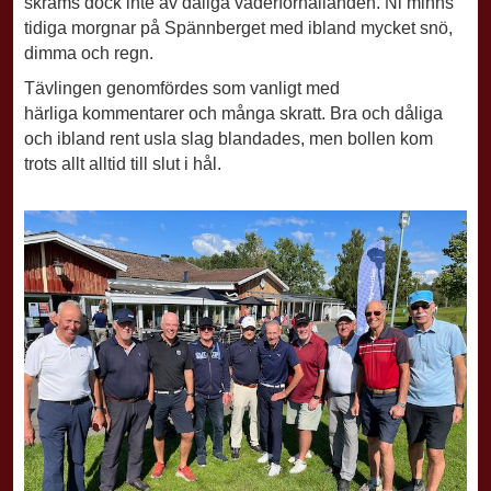
skräms dock inte av dåliga väderförhållanden. Ni minns
tidiga
morgnar på Spännberget med ibland mycket snö,
dimma och regn.
Tävlingen genomfördes som vanligt med
härliga kommentarer och många skratt.
Bra och dåliga
och ibland rent usla slag blandades, men bollen kom
trots allt alltid till slut
i hål.