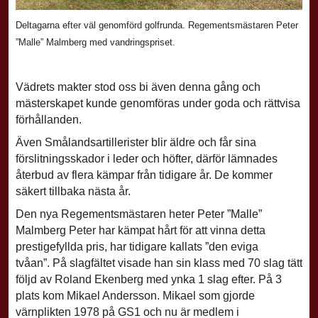
Deltagarna efter väl genomförd golfrunda. Regementsmästaren Peter
”Malle” Malmberg med vandringspriset.
Vädrets makter stod oss bi även denna gång och
mästerskapet kunde genomföras under goda och rättvisa
förhållanden.
Även Smålandsartillerister blir äldre och får sina
förslitningsskador i leder och höfter,
därför lämnades
återbud av flera kämpar från tidigare år. De kommer
säkert tillbaka nästa år.
Den nya Regementsmästaren heter Peter ”Malle”
Malmberg Peter har kämpat hårt för att vinna detta
prestigefyllda pris, har tidigare kallats ”den eviga
tvåan”.
På slagfältet visade han sin klass med 70 slag tätt
följd av Roland Ekenberg med ynka 1 slag efter. På 3
plats kom Mikael Andersson. Mikael som gjorde
värnplikten 1978 på GS1
och nu är medlem i