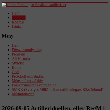
Hem
Aktuellt!
Kontakt
Länkar
Meny
Hem
Försvarsupplysning
Program
A6 Historia
Styrelse
Boule
Golf
Protokoll och stadgar
Mötesreferat / Arkiv
Försvarsmaktens värdegrund
SMKR (Sveriges Militära Kamratföreningars Riksförbund)
Militärrabatter
2026-09-05 Artilleriduellen, eller RegM i