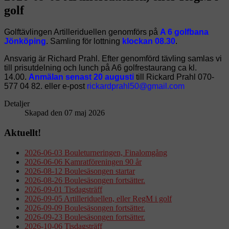
golf
Golftävlingen Artilleriduellen genomförs på
A 6 golfbana
Jönköping
. Samling för lottning
klockan 08.30
.
Ansvarig är Richard Prahl. Efter genomförd tävling samlas vi
till prisutdelning och lunch på A6 golfrestaurang ca kl.
14.00.
Anmälan senast 20 augusti
till Rickard Prahl 070-
577 04 82. eller e-post
Detaljer
Skapad den 07 maj 2026
Aktuellt!
2026-06-03 Bouleturneringen, Finalomgång
2026-06-06 Kamratföreningen 90 år
2026-08-12 Boulesäsongen startar
2026-08-26 Boulesäsongen fortsätter.
2026-09-01 Tisdagsträff
2026-09-05 Artilleriduellen, eller RegM i golf
2026-09-09 Boulesäsongen fortsätter.
2026-09-23 Boulesäsongen fortsätter.
2026-10-06 Tisdagsträff