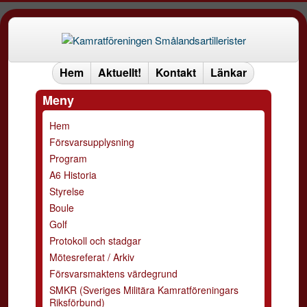
Hem
Aktuellt!
Kontakt
Länkar
Meny
Hem
Försvarsupplysning
Program
A6 Historia
Styrelse
Boule
Golf
Protokoll och stadgar
Mötesreferat / Arkiv
Försvarsmaktens värdegrund
SMKR (Sveriges Militära Kamratföreningars
Riksförbund)