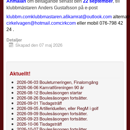
Anmälan
om deltagande senast den
22 september
,
till
klubbmästaren
Anders Gustafsson på e-post
alternati
eller mobil 076-798 42
24 .
Detaljer
Skapad den 07 maj 2026
Aktuellt!
2026-06-03 Bouleturneringen, Finalomgång
2026-06-06 Kamratföreningen 90 år
2026-08-12 Boulesäsongen startar
2026-08-26 Boulesäsongen fortsätter.
2026-09-01 Tisdagsträff
2026-09-05 Artilleriduellen, eller RegM i golf
2026-09-09 Boulesäsongen fortsätter.
2026-09-23 Boulesäsongen fortsätter.
2026-10-06 Tisdagsträff
2026-10-07 Boulesäsongen fortsätter.