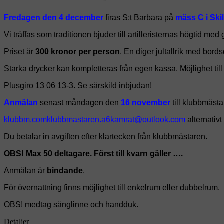
Fredagen den 4 december
firas S:t Barbara på
mäss C i Ski
Vi träffas som traditionen bjuder till artilleristernas högtid m
Priset är
300 kronor per person
. En diger jultallrik med bord
Starka drycker kan kompletteras från egen kassa. Möjlighet till
Plusgiro 13 06 13-3. Se särskild inbjudan!
Anmälan
senast måndagen den
16 november
till klubbmäst
alternativt
Du betalar in avgiften efter klartecken från klubbmästaren.
OBS! Max 50 deltagare. Först till kvarn gäller ….
Anmälan är
bindande
.
För övernattning finns möjlighet till enkelrum eller dubbelrum.
OBS! medtag sänglinne och handduk.
Detaljer