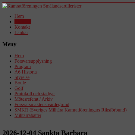
Hem
Aktuellt!
Kontakt
Länkar
Meny
Hem
Försvarsupplysning
Program
A6 Historia
Styrelse
Boule
Golf
Protokoll och stadgar
Mötesreferat / Arkiv
Försvarsmaktens värdegrund
SMKR (Sveriges Militära Kamratföreningars Riksförbund)
Militärrabatter
2026-12-04 Sankta Barbara