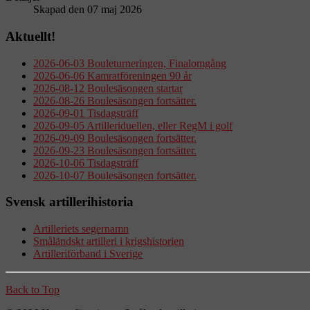
Skapad den 07 maj 2026
Aktuellt!
2026-06-03 Bouleturneringen, Finalomgång
2026-06-06 Kamratföreningen 90 år
2026-08-12 Boulesäsongen startar
2026-08-26 Boulesäsongen fortsätter.
2026-09-01 Tisdagsträff
2026-09-05 Artilleriduellen, eller RegM i golf
2026-09-09 Boulesäsongen fortsätter.
2026-09-23 Boulesäsongen fortsätter.
2026-10-06 Tisdagsträff
2026-10-07 Boulesäsongen fortsätter.
Svensk artillerihistoria
Artilleriets segernamn
Småländskt artilleri i krigshistorien
Artilleriförband i Sverige
Back to Top