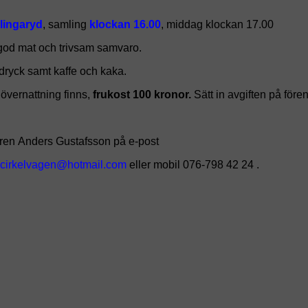
llingaryd
, samling
klockan 16.00
, middag klockan 17.00
ed god mat och trivsam samvaro.
sdryck samt kaffe och kaka.
 övernattning finns,
frukost 100 kronor.
Sätt in avgiften på före
aren
Anders Gustafsson på e-post
eller mobil 076-798 42 24 .