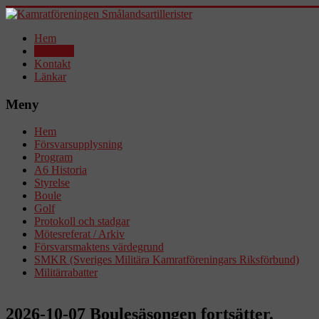
Hem
Aktuellt!
Kontakt
Länkar
Meny
Hem
Försvarsupplysning
Program
A6 Historia
Styrelse
Boule
Golf
Protokoll och stadgar
Mötesreferat / Arkiv
Försvarsmaktens värdegrund
SMKR (Sveriges Militära Kamratföreningars Riksförbund)
Militärrabatter
2026-10-07 Boulesäsongen fortsätter.