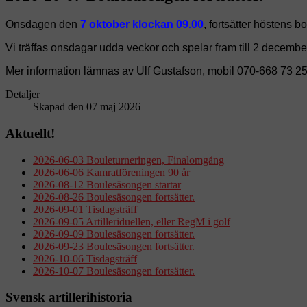
Onsdagen den
7 oktober
klockan 09.00
, fortsätter höstens b
Vi träffas onsdagar udda veckor och spelar fram till 2 decembe
Mer information lämnas av Ulf Gustafson, mobil 070-668 73 25
Detaljer
Skapad den 07 maj 2026
Aktuellt!
2026-06-03 Bouleturneringen, Finalomgång
2026-06-06 Kamratföreningen 90 år
2026-08-12 Boulesäsongen startar
2026-08-26 Boulesäsongen fortsätter.
2026-09-01 Tisdagsträff
2026-09-05 Artilleriduellen, eller RegM i golf
2026-09-09 Boulesäsongen fortsätter.
2026-09-23 Boulesäsongen fortsätter.
2026-10-06 Tisdagsträff
2026-10-07 Boulesäsongen fortsätter.
Svensk artillerihistoria