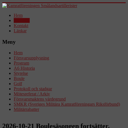
Hem
Aktuellt!
Kontakt
Länkar
Meny
Hem
Försvarsupplysning
Program
A6 Historia
Styrelse
Boule
Golf
Protokoll och stadgar
Mötesreferat / Arkiv
Försvarsmaktens värdegrund
SMKR (Sveriges Militära Kamratföreningars Riksförbund)
Militärrabatter
2026-10-21 Boulesäsongen fortsätter.