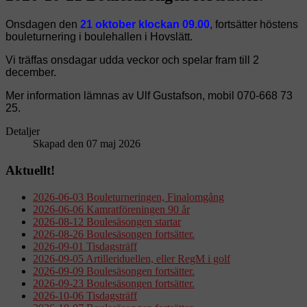
Onsdagen den
21
oktober
klockan 09.00
, fortsätter höstens
bouleturnering i boulehallen i Hovslätt.
Vi träffas onsdagar udda veckor och spelar fram till 2
december.
Mer information lämnas av Ulf Gustafson, mobil 070-668 73
25.
Detaljer
Skapad den 07 maj 2026
Aktuellt!
2026-06-03 Bouleturneringen, Finalomgång
2026-06-06 Kamratföreningen 90 år
2026-08-12 Boulesäsongen startar
2026-08-26 Boulesäsongen fortsätter.
2026-09-01 Tisdagsträff
2026-09-05 Artilleriduellen, eller RegM i golf
2026-09-09 Boulesäsongen fortsätter.
2026-09-23 Boulesäsongen fortsätter.
2026-10-06 Tisdagsträff