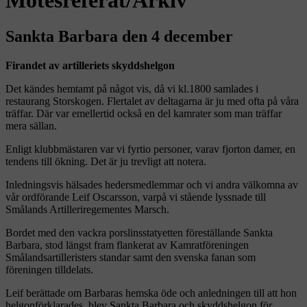
Sankta Barbara den 4 december
Firandet av artilleriets skyddshelgon
Det kändes hemtamt på något vis, då vi kl.1800 samlades i
restaurang Storskogen. Flertalet av deltagarna är ju med ofta på våra
träffar. Där var emellertid också en del kamrater som man träffar
mera sällan.
Enligt klubbmästaren var vi fyrtio personer, varav fjorton damer, en
tendens till ökning. Det är ju trevligt att notera.
Inledningsvis hälsades hedersmedlemmar och vi andra välkomna av
vår ordförande Leif Oscarsson, varpå vi stående lyssnade till
Smålands Artilleriregementes Marsch.
Bordet med den vackra porslinsstatyetten föreställande Sankta
Barbara, stod längst fram flankerat av Kamratföreningen
Smålandsartilleristers standar samt den svenska fanan som
föreningen tilldelats.
Leif berättade om Barbaras hemska öde och anledningen till att hon
helgonförklarades, blev Sankta Barbara och skyddshelgon för