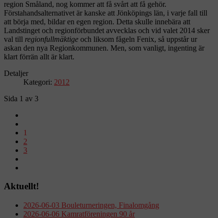
region Småland, nog kommer att få svårt att få gehör.
Förstahandsalternativet är kanske att Jönköpings län, i varje fall till
att börja med, bildar en egen region. Detta skulle innebära att
Landstinget och regionförbundet avvecklas och vid valet 2014 sker
val till
regionfullmäktige
och liksom fågeln Fenix, så uppstår ur
askan den nya Regionkommunen. Men, som vanligt, ingenting är
klart förrän allt är klart.
Detaljer
Kategori:
2012
Sida 1 av 3
1
2
3
Aktuellt!
2026-06-03 Bouleturneringen, Finalomgång
2026-06-06 Kamratföreningen 90 år