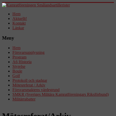
Hem
Aktuellt!
Kontakt
Länkar
Meny
Hem
Försvarsupplysning
Program
A6 Historia
Styrelse
Boule
Golf
Protokoll och stadgar
Mötesreferat / Arkiv
Försvarsmaktens värdegrund
SMKR (Sveriges Militära Kamratföreningars Riksförbund)
Militärrabatter
Mötesreferat/Arkiv