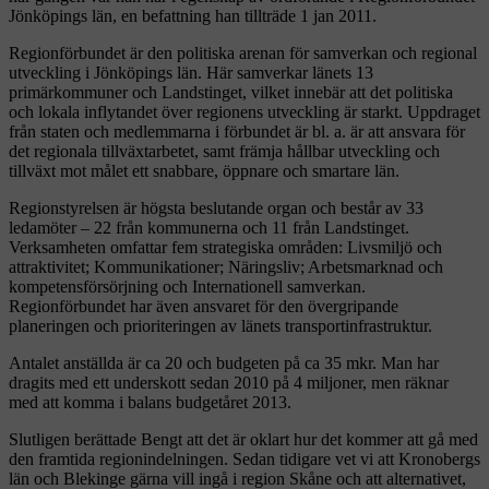
Jönköpings län, en befattning han tillträde 1 jan 2011.
Regionförbundet är den politiska arenan för samverkan och regional
utveckling i Jönköpings län. Här samverkar länets 13
primärkommuner och Landstinget, vilket innebär att det politiska
och lokala inflytandet över regionens utveckling är starkt. Uppdraget
från staten och medlemmarna i förbundet är bl. a. är att ansvara för
det regionala tillväxtarbetet, samt främja hållbar utveckling och
tillväxt mot målet ett snabbare, öppnare och smartare län.
Regionstyrelsen är högsta beslutande organ och består av 33
ledamöter – 22 från kommunerna och 11 från Landstinget.
Verksamheten omfattar fem strategiska områden: Livsmiljö och
attraktivitet; Kommunikationer; Näringsliv; Arbetsmarknad och
kompetensförsörjning och Internationell samverkan.
Regionförbundet har även ansvaret för den övergripande
planeringen och prioriteringen av länets transportinfrastruktur.
Antalet anställda är ca 20 och budgeten på ca 35 mkr. Man har
dragits med ett underskott sedan 2010 på 4 miljoner, men räknar
med att komma i balans budgetåret 2013.
Slutligen berättade Bengt att det är oklart hur det kommer att gå med
den framtida regionindelningen. Sedan tidigare vet vi att Kronobergs
län och Blekinge gärna vill ingå i region Skåne och att alternativet,