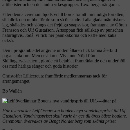
artillerister och en del andra yrkesgrupper. T.ex. bergsprängarna.
Efter denna ceremoni bjöds vi till bords för att inmundiga förrätten,
silltallrik och nubbe för de som så önskade. I alla glada människors
lag, skålades och sjöngs det frejdiga snapsvisor, framtagna av Göran
Fransson och Ulf Gustafson. Ärtsoppan fick sällskap av punschen
naturligtvis. Jodå, vi fick ner pannkakorna och kaffe med kaka
också.
Den i programbladet angivne underhållaren fick lämna återbud
p.g.a. sjukdom. Men ersättaren Vivianne Nöjd från
Skillingarydsteatern, gjorde ett bejublat framträdande och underhöll
oss med härliga sånger och goda historier.
Christoffer Lilliecreutz framförde medlemmarnas tack för
arrangemanget.
Bo Wallén
Här överräcker Leif Oscarsson boulens nya vandringspriset till Ulf
Gustafson. Vandringspriset skall varje år ges till årets bäste boulare.
Ceremonin övervakas av Bengt Nordenberg som skänkt priset.