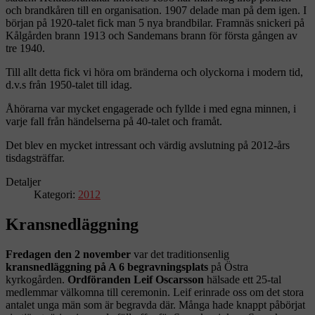
och brandkåren till en organisation. 1907 delade man på dem igen. I
början på 1920-talet fick man 5 nya brandbilar. Framnäs snickeri på
Kålgården brann 1913 och Sandemans brann för första gången av
tre 1940.
Till allt detta fick vi höra om bränderna och olyckorna i modern tid,
d.v.s från 1950-talet till idag.
Åhörarna var mycket engagerade och fyllde i med egna minnen, i
varje fall från händelserna på 40-talet och framåt.
Det blev en mycket intressant och värdig avslutning på 2012-års
tisdagsträffar.
Detaljer
Kategori:
2012
Kransnedläggning
Fredagen den 2 november
var det traditionsenlig
kransnedläggning på A 6 begravningsplats
på Östra
kyrkogården.
Ordföranden Leif Oscarsson
hälsade ett 25-tal
medlemmar välkomna till ceremonin. Leif erinrade oss om det stora
antalet unga män som är begravda där. Många hade knappt påbörjat