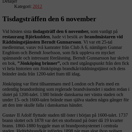
Detaljer
Kategori:
2012
Tisdagsträffen den 6 november
Vid hösten sista
tisdagsträff den 6 november,
som vanligt på
restaurang Björkudden
, hade vi besök av
brandmästaren vid
Räddningstjänsten Berndt Gunnarsson
. Vi var ett 25-tal
medlemmar, varav två kamrater från Club A 6, nämligen Gunnar
Engblom och Berndt Josefsson, som fick uppleva en mycket
spännande och intressant föreläsning. Berndt Gunnarsson har skrivit
en bok,
”Jönköping brinner”,
och med utgångspunkt från den fick
vi hela historien om Jönköpings brandkår/räddningstjänst och dess
bränder ända från 1200-talet fram till idag.
Jönköping var först tillsammans med London och Paris med en
ordentlig brandordning som reglerade brandväsendet i staden redan i
slutet på 1200-talet. 1380 brände danskarna ner västra staden och
under 15- och 1600-talen brände man själva staden några gånger för
att den inte skulle falla i danskarnas händer.
Gustav II Adolf flyttade staden till öster i början på 1600-talet. 1737
brann slottet och 1878 var det en storbrand på öster då 19 kvarter
brann. 1860-1880 byggde man ut brandpostsystemet i centrala
staden. Heltidsbrandkår infördes 1898 när man slog ihop polisen