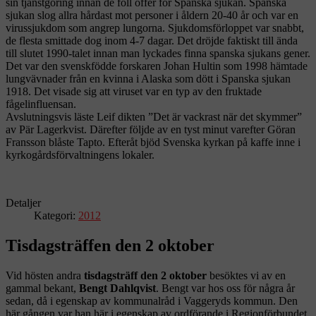
sin tjänstgöring innan de föll offer för Spanska sjukan. Spanska
sjukan slog allra hårdast mot personer i åldern 20-40 år och var en
virussjukdom som angrep lungorna. Sjukdomsförloppet var snabbt,
de flesta smittade dog inom 4-7 dagar. Det dröjde faktiskt till ända
till slutet 1990-talet innan man lyckades finna spanska sjukans gener.
Det var den svenskfödde forskaren Johan Hultin som 1998 hämtade
lungvävnader från en kvinna i Alaska som dött i Spanska sjukan
1918. Det visade sig att viruset var en typ av den fruktade
fågelinfluensan.
Avslutningsvis läste Leif dikten ”Det är vackrast när det skymmer”
av Pär Lagerkvist. Därefter följde av en tyst minut varefter Göran
Fransson blåste Tapto. Efteråt bjöd Svenska kyrkan på kaffe inne i
kyrkogårdsförvaltningens lokaler.
Detaljer
Kategori:
2012
Tisdagsträffen den 2 oktober
Vid hösten andra
tisdagsträff den 2 oktober
besöktes vi av en
gammal bekant,
Bengt Dahlqvist
. Bengt var hos oss för några år
sedan, då i egenskap av kommunalråd i Vaggeryds kommun. Den
här gången var han här i egenskap av ordförande i Regionförbundet