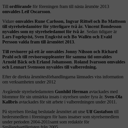
Till
ordförande
för föreningen fram till nästa årsmöte 2013
omvaldes Leif Oscarsson
.
Vidare
omvaldes Rune Carlsson, Ingvar Rittsél och Bo Mattsson
till styrelseledamöter för ytterligare två år. Vincent Bondesson
nyvaldes som ny styrelseledamot för två år
. Sedan tidigare är
Lars Fogelqvist, Sven Engkvist och Bo Wallén och Evald
Persson valda fram till årsmötet 2013
.
Till revisorer på ett år omvaldes Jonny Nilsson och Richard
Prahl och till revisorsuppleanter för samma tid omvaldes
Arnold Bäck och Erland Johansson
.
Roland Ivarsson omvaldes
och Lennart Svensson nyvaldes till valberedning.
Efter de direkta årsmötesförhandlingarna lämnades viss information
om verksamheten under 2012
Avgående styrelseledamoten
Gunhild Herman
avtackades med
blommor för sin utmärkta insats i styrelsen under fyra år.
Sven-Ola
Kallbris
avtackades för sitt arbete i valberedningen under 2011.
På styrelsen förslag beslutade årsmötet att utse
Ulf Gustafson
till
hedersmedlem i föreningen för hans insatser som styrelsemedlem
under perioden 2004-2011samt som redaktör för
Smålandsartilleristen från 2005.