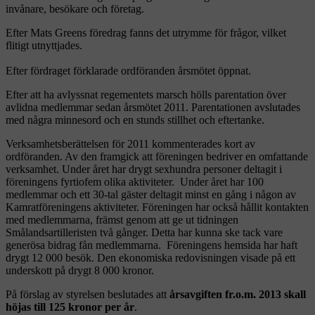
invånare, besökare och företag.
Efter Mats Greens föredrag fanns det utrymme för frågor, vilket
flitigt utnyttjades.
Efter fördraget förklarade ordföranden årsmötet öppnat.
Efter att ha avlyssnat regementets marsch hölls parentation över
avlidna medlemmar sedan årsmötet 2011. Parentationen avslutades
med några minnesord och en stunds stillhet och eftertanke.
Verksamhetsberättelsen för 2011 kommenterades kort av
ordföranden. Av den framgick att föreningen bedriver en omfattande
verksamhet. Under året har drygt sexhundra personer deltagit i
föreningens fyrtiofem olika aktiviteter. Under året har 100
medlemmar och ett 30-tal gäster deltagit minst en gång i någon av
Kamratföreningens aktiviteter. Föreningen har också hållit kontakten
med medlemmarna, främst genom att ge ut tidningen
Smålandsartilleristen två gånger. Detta har kunna ske tack vare
generösa bidrag fån medlemmarna. Föreningens hemsida har haft
drygt 12 000 besök. Den ekonomiska redovisningen visade på ett
underskott på drygt 8 000 kronor.
På förslag av styrelsen beslutades att
årsavgiften fr.o.m. 2013 skall
höjas till 125 kronor per år
.