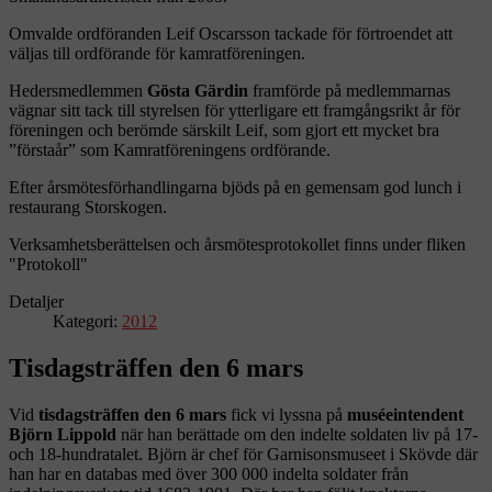
Omvalde ordföranden Leif Oscarsson tackade för förtroendet att
väljas till ordförande för kamratföreningen.
Hedersmedlemmen
Gösta Gärdin
framförde på medlemmarnas
vägnar sitt tack till styrelsen för ytterligare ett framgångsrikt år för
föreningen och berömde särskilt Leif, som gjort ett mycket bra
”förstaår” som Kamratföreningens ordförande.
Efter årsmötesförhandlingarna bjöds på en gemensam god lunch i
restaurang Storskogen.
Verksamhetsberättelsen och årsmötesprotokollet finns under fliken
"Protokoll"
Detaljer
Kategori:
2012
Tisdagsträffen den 6 mars
Vid
tisdagsträffen den 6 mars
fick vi lyssna på
muséeintendent
Björn Lippold
när han berättade om den indelte soldaten liv på 17-
och 18-hundratalet. Björn är chef för Garnisonsmuseet i Skövde där
han har en databas med över 300 000 indelta soldater från