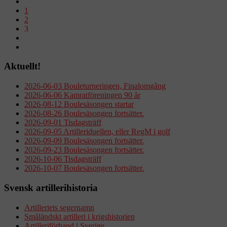
1
2
3
Aktuellt!
2026-06-03 Bouleturneringen, Finalomgång
2026-06-06 Kamratföreningen 90 år
2026-08-12 Boulesäsongen startar
2026-08-26 Boulesäsongen fortsätter.
2026-09-01 Tisdagsträff
2026-09-05 Artilleriduellen, eller RegM i golf
2026-09-09 Boulesäsongen fortsätter.
2026-09-23 Boulesäsongen fortsätter.
2026-10-06 Tisdagsträff
2026-10-07 Boulesäsongen fortsätter.
Svensk artillerihistoria
Artilleriets segernamn
Småländskt artilleri i krigshistorien
Artilleriförband i Sverige