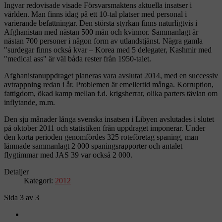
Ingvar redovisade visade Försvarsmaktens aktuella insatser i
världen. Man finns idag på ett 10-tal platser med personal i
varierande befattningar. Den största styrkan finns naturligtvis i
Afghanistan med nästan 500 män och kvinnor. Sammanlagt är
nästan 700 personer i någon form av utlandstjänst. Några gamla
"surdegar finns också kvar – Korea med 5 delegater, Kashmir med
"medical ass" är väl båda rester från 1950-talet.
Afghanistanuppdraget planeras vara avslutat 2014, med en successiv
avtrappning redan i år. Problemen är emellertid många. Korruption,
fattigdom, ökad kamp mellan f.d. krigsherrar, olika parters tävlan om
inflytande, m.m.
Den sju månader långa svenska insatsen i Libyen avslutades i slutet
på oktober 2011 och statistiken från uppdraget imponerar. Under
den korta perioden genomfördes 325 roteföretag spaning, man
lämnade sammanlagt 2 000 spaningsrapporter och antalet
flygtimmar med JAS 39 var också 2 000.
Detaljer
Kategori:
2012
Sida 3 av 3