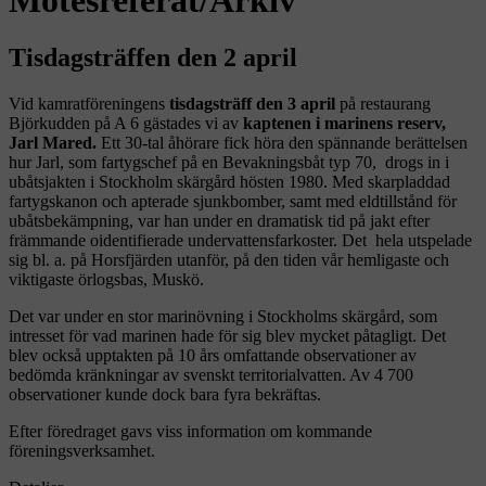
Tisdagsträffen den 2 april
Vid kamratföreningens
tisdagsträff den 3 april
på restaurang
Björkudden på A 6 gästades vi av
kaptenen i marinens reserv,
Jarl Mared.
Ett 30-tal åhörare fick höra den spännande berättelsen
hur Jarl, som fartygschef på en Bevakningsbåt typ 70, drogs in i
ubåtsjakten i Stockholm skärgård hösten 1980. Med skarpladdad
fartygskanon och apterade sjunkbomber, samt med eldtillstånd för
ubåtsbekämpning, var han under en dramatisk tid på jakt efter
främmande oidentifierade undervattensfarkoster. Det hela utspelade
sig bl. a. på Horsfjärden utanför, på den tiden vår hemligaste och
viktigaste örlogsbas, Muskö.
Det var under en stor marinövning i Stockholms skärgård, som
intresset för vad marinen hade för sig blev mycket påtagligt. Det
blev också upptakten på 10 års omfattande observationer av
bedömda kränkningar av svenskt territorialvatten. Av 4 700
observationer kunde dock bara fyra bekräftas.
Efter föredraget gavs viss information om kommande
föreningsverksamhet.