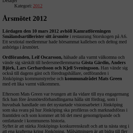
Detaljer
Kategori:
2012
Årsmötet 2012
Lördagen den 10 mars 2012 avhöll Kamratföreningen
Smålandsartillerister sitt årsmöte
i restaurang Storskogen på A6.
Ett sextiotal medlemmar hade hörsammat kallelsen och deltog med
anhöriga i årsmötet.
Ordföranden, Leif Oscarsson,
hälsade alla varmt välkomna och
vände sig särskilt till hedersmedlemmarna
Gösta Gärdin, Anders
Björk, Lars Gerhardsson och Kjell Sveningsson.
Han vände sig
också till dagens gäst och föredragshållare, ordföranden i
Jönköpings kommunstyrelse och
kommunalrådet Mats Green
med ett lika varmt välkommen.
Eftersom Mats Green var tvungen att ila vidare till nya engagemang
fick han före årsmötesförhandlingarna hålla sitt fördrag, som i
huvudsak handlade om det nystartade visionsarbetet i Jönköping
som ska svara på hur Jönköping ska profileras och marknadsföras i
framtiden och som kommer att bli det mest genomgripande och
omfattande i kommunens historia.
Syftet är att stärka Jönköpings konkurrenskraft och att ta nästa steg i
att ena krafterna kring Jönköping. Målsättningen är att bidra till fler