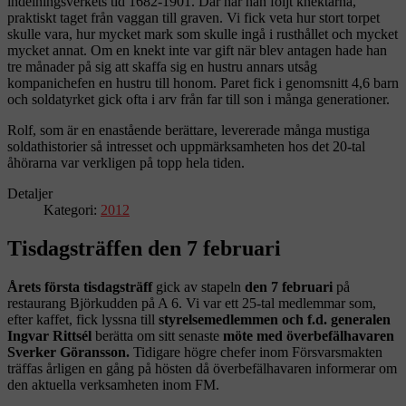
indelningsverkets tid 1682-1901. Där har han följt knektarna,
praktiskt taget från vaggan till graven. Vi fick veta hur stort torpet
skulle vara, hur mycket mark som skulle ingå i rusthållet och mycket
mycket annat. Om en knekt inte var gift när blev antagen hade han
tre månader på sig att skaffa sig en hustru annars utsåg
kompanichefen en hustru till honom. Paret fick i genomsnitt 4,6 barn
och soldatyrket gick ofta i arv från far till son i många generationer.
Rolf, som är en enastående berättare, levererade många mustiga
soldathistorier så intresset och uppmärksamheten hos det 20-tal
åhörarna var verkligen på topp hela tiden.
Detaljer
Kategori:
2012
Tisdagsträffen den 7 februari
Årets första tisdagsträff
gick av stapeln
den 7 februari
på
restaurang Björkudden på A 6. Vi var ett 25-tal medlemmar som,
efter kaffet, fick lyssna till
styrelsemedlemmen och f.d. generalen
Ingvar Rittsél
berätta om sitt senaste
möte med överbefälhavaren
Sverker Göransson.
Tidigare högre chefer inom Försvarsmakten
träffas årligen en gång på hösten då överbefälhavaren informerar om
den aktuella verksamheten inom FM.