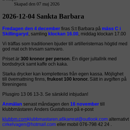
Skapad den 07 maj 2026
2026-12-04 Sankta Barbara
Fredagen den 4 december
firas S:t Barbara på
mäss C i
Skillingaryd
, samling
klockan 16.00
, middag klockan 17.00
Vi träffas som traditionen bjuder till artilleristernas högtid med
god mat och trivsam samvaro.
Priset är
300 kronor per person
. En diger jultallrik med
bordsdryck samt kaffe och kaka.
Starka drycker kan kompletteras från egen kassa. Möjlighet
till övernattning finns,
frukost 100 kronor.
Sätt in avgiften på
föreningens
Plusgiro 13 06 13-3. Se särskild inbjudan!
Anmälan
senast måndagen den
16 november
till
klubbmästaren
Anders Gustafsson på e-post
alternativt
eller mobil 076-798 42 24 .