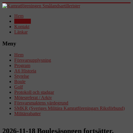
Hem
Aktuellt!
Kontakt
Länkar
Meny
Hem
Försvarsupplysning
Program
A6 Historia
Styrelse
Boule
Golf
Protokoll och stadgar
Mötesreferat / Arkiv
Försvarsmaktens värdegrund
SMKR (Sveriges Militära Kamratföreningars Riksförbund)
Militärrabatter
2026-11-18 Boulesäsongen fortsätter.