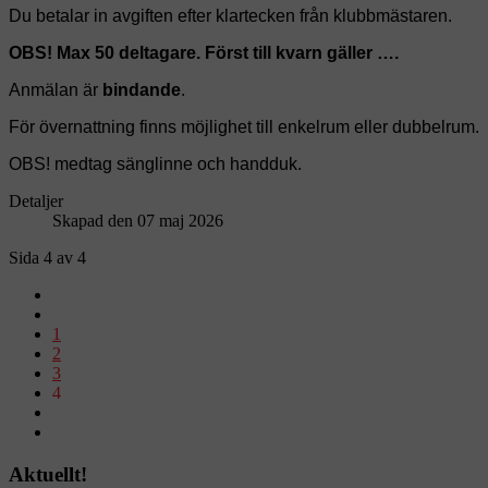
Du betalar in avgiften efter klartecken från klubbmästaren.
OBS! Max 50 deltagare. Först till kvarn gäller ….
Anmälan är
bindande
.
För övernattning finns möjlighet till enkelrum eller dubbelrum.
OBS! medtag sänglinne och handduk.
Detaljer
Skapad den 07 maj 2026
Sida 4 av 4
1
2
3
4
Aktuellt!