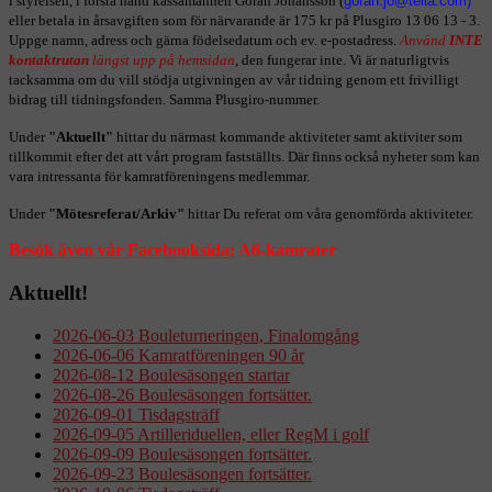
i styrelsen, i första hand kassamannen Göran Johansson (
)
eller betala in årsavgiften som för närvarande är 175 kr på Plusgiro 13 06 13 - 3.
Uppge namn, adress och gärna födelsedatum och ev. e-postadress.
Använd
INTE
kontaktrutan
längst upp på hemsidan
, den fungerar inte. Vi är naturligtvis
tacksamma om du vill stödja utgivningen av vår tidning genom ett frivilligt
bidrag till tidningsfonden. Samma
Plusgiro-nummer.
Under
"Aktuellt"
hittar du närmast kommande aktiviteter samt aktiviter som
tillkommit efter det att vårt program fastställts. Där finns också nyheter som kan
vara intressanta för kamratföreningens medlemmar.
Under
"Mötesreferat/Arkiv"
hittar Du referat om våra genomförda aktiviteter.
Besök även vår Facebooksida:
A6-kamrater
Aktuellt!
2026-06-03 Bouleturneringen, Finalomgång
2026-06-06 Kamratföreningen 90 år
2026-08-12 Boulesäsongen startar
2026-08-26 Boulesäsongen fortsätter.
2026-09-01 Tisdagsträff
2026-09-05 Artilleriduellen, eller RegM i golf
2026-09-09 Boulesäsongen fortsätter.
2026-09-23 Boulesäsongen fortsätter.