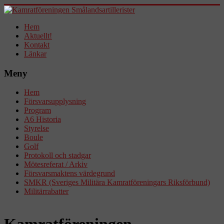
Hem
Aktuellt!
Kontakt
Länkar
Meny
Hem
Försvarsupplysning
Program
A6 Historia
Styrelse
Boule
Golf
Protokoll och stadgar
Mötesreferat / Arkiv
Försvarsmaktens värdegrund
SMKR (Sveriges Militära Kamratföreningars Riksförbund)
Militärrabatter
Kamratföreningen